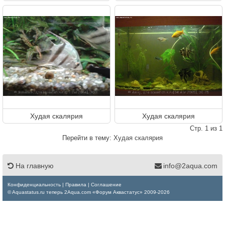
Худая скалярия
Худая скалярия
Стр. 1 из 1
Перейти в тему:
Худая скалярия
На главную
info@2aqua.com
Конфиденциальность
|
Правила
|
Соглашение
© Aquastatus.ru теперь 2Aqua.com «Форум Аквастатус» 2009-2026