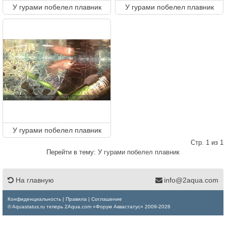
У гурами побелел плавник
У гурами побелел плавник
У гурами побелел плавник
Стр. 1 из 1
Перейти в тему:
У гурами побелел плавник
На главную
info@2aqua.com
Конфиденциальность
|
Правила
|
Соглашение
© Aquastatus.ru теперь 2Aqua.com «Форум Аквастатус» 2009-2026