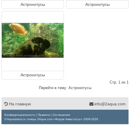
Астронотусы
Астронотусы
Астронотусы
Стр. 1 из 1
Перейти в тему:
Астронотусы
На главную
info@2aqua.com
Конфиденциальность
|
Правила
|
Соглашение
© Aquastatus.ru теперь 2Aqua.com «Форум Аквастатус» 2009-2026