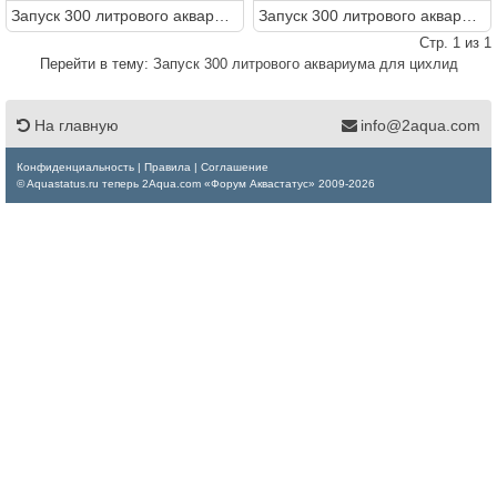
Запуск 300 литрового аквариума для цихлид
Запуск 300 литрового аквариума для цихлид
Стр. 1 из 1
Перейти в тему:
Запуск 300 литрового аквариума для цихлид
На главную
info@2aqua.com
Конфиденциальность
|
Правила
|
Соглашение
© Aquastatus.ru теперь 2Aqua.com «Форум Аквастатус» 2009-2026