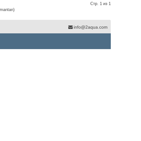
Стр. 1 из 1
imantan)
info@2aqua.com