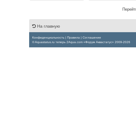
Перейт
На главную
Конфиденциальность
|
Правила
|
Соглашение
© Aquastatus.ru теперь 2Aqua.com «Форум Аквастатус» 2009-2026