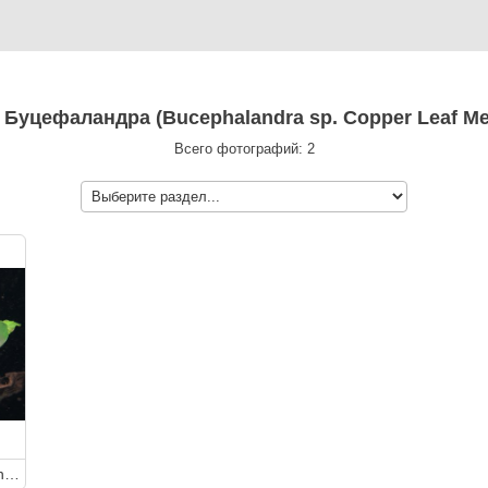
 Буцефаландра (Bucephalandra sp. Copper Leaf Mel
Всего фотографий: 2
Буцефаландра (Bucephalandra sp. Copper Leaf Melawi, West Kalimantan)