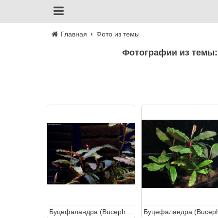
Главная
Фото из темы
Фотографии из темы:
Буцефаландра (Bucephalandra sp. Copper Leaf Melawi, West Kalimantan)