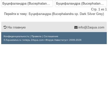
Буцефаландра (Bucephalandra sp. Dark Silver Grey)
Буцефаландра (Bucephalandra sp. Dark Silver Grey)
Стр. 1 из 1
Перейти в тему:
Буцефаландра (Bucephalandra sp. Dark Silver Grey)
На главную
info@2aqua.com
Конфиденциальность
|
Правила
|
Соглашение
© Aquastatus.ru теперь 2Aqua.com «Форум Аквастатус» 2009-2026