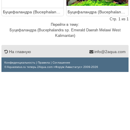
Буцефаландра (Bucephalandra sp. Emerald Daerah Melawi West Kalimantan)
Буцефаландра (Bucephalandra sp. Emerald Daerah Melawi West Kalimantan)
Стр. 1 из 1
Перейти в тему:
Буцефаландра (Bucephalandra sp. Emerald Daerah Melawi West
Kalimantan)
На главную
info@2aqua.com
Конфиденциальность
|
Правила
|
Соглашение
© Aquastatus.ru теперь 2Aqua.com «Форум Аквастатус» 2009-2026