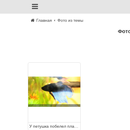
Главная
Фото из темы
Фо
У петушка побелел плавник и спинка