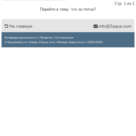
Стр. 1 из 1
Перейти в тему:
что за пятна?
На главную
info@2aqua.com
Конфиденциальность
|
Правила
|
Соглашение
© Aquastatus.ru теперь 2Aqua.com «Форум Аквастатус» 2009-2026