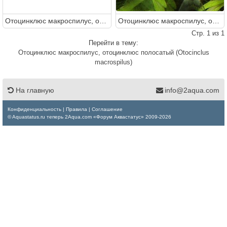
Отоцинклюс макроспилус, отоцинклюс полосатый (Otocinclus macrospilus)
Отоцинклюс макроспилус, отоцинклюс полосатый (Otocinclus macrospilus)
Стр. 1 из 1
Перейти в тему:
Отоцинклюс макроспилус, отоцинклюс полосатый (Otocinclus
macrospilus)
На главную
info@2aqua.com
Конфиденциальность
|
Правила
|
Соглашение
© Aquastatus.ru теперь 2Aqua.com «Форум Аквастатус» 2009-2026