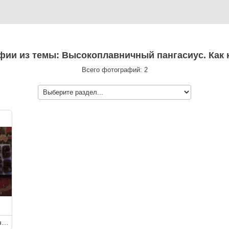
афии из темы: Высокоплавничный пангасиус. Как
Всего фотографий: 2
Высокоплавничный пангасиус. Как кормить?