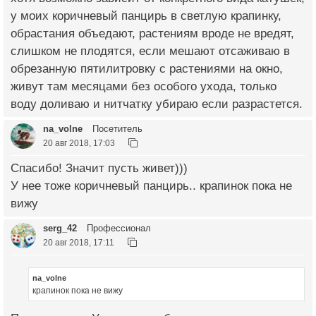
у моих коричневый панцирь в светлую крапинку,
обрастания объедают, растениям вроде не вредят,
слишком не плодятся, если мешают отсаживаю в
обрезанную пятилитровку с растениями на окно,
живут там месяцами без особого ухода, только
воду доливаю и нитчатку убираю если разрастется.
na_volne
Посетитель
20 авг 2018, 17:03
Спасибо! Значит пусть живет)))
У нее тоже коричневый панцирь.. крапинок пока не
вижу
serg_42
Профессионал
20 авг 2018, 17:11
na_volne
крапинок пока не вижу