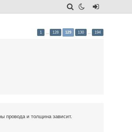
1
128
129
130
194
…
…
ины провода и толщина зависит.