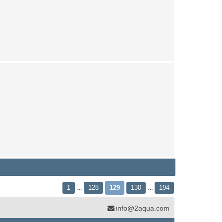
1
128
129
130
194
…
…
info@2aqua.com