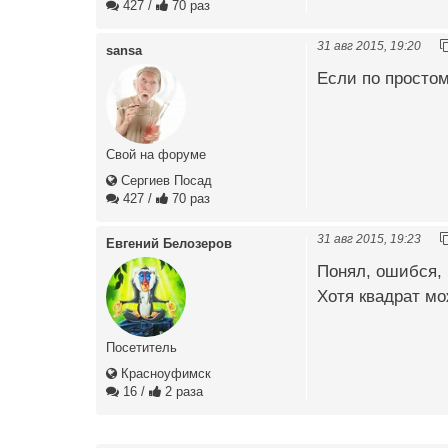
427
/
70 раз
31 авг 2015, 19:20
sansa
Если по простом
Свой на форуме
Сергиев Посад
427
/
70 раз
31 авг 2015, 19:23
Евгений Белозеров
Понял, ошибся, 
Хотя квадрат мо
Посетитель
Красноуфимск
16
/
2 раза