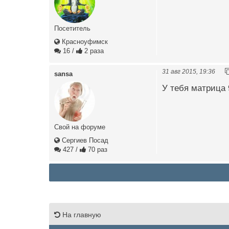
Посетитель
Красноуфимск
16
/
2 раза
31 авг 2015, 19:36
sansa
У тебя матрица 
Свой на форуме
Сергиев Посад
427
/
70 раз
На главную