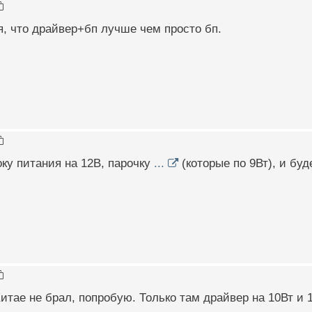
я, что драйвер+бп лучше чем просто бп.
оку питания на 12В, парочку
...
(которые по 9Вт), и буд
Китае не брал, попробую. Только там драйвер на 10Вт и 