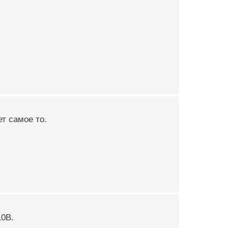
ет самое то.
10В.