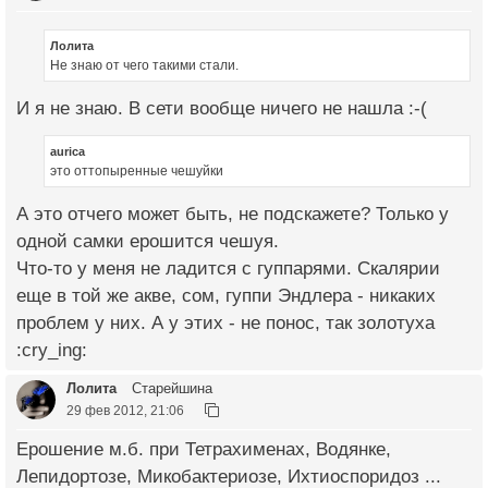
Лолита
Не знаю от чего такими стали.
И я не знаю. В сети вообще ничего не нашла :-(
aurica
это оттопыренные чешуйки
А это отчего может быть, не подскажете? Только у
одной самки ерошится чешуя.
Что-то у меня не ладится с гуппарями. Скалярии
еще в той же акве, сом, гуппи Эндлера - никаких
проблем у них. А у этих - не понос, так золотуха
:cry_ing:
Лолита
Старейшина
29 фев 2012, 21:06
Ерошение м.б. при Тетрахименах, Водянке,
Лепидортозе, Микобактериозе, Ихтиоспоридоз ...