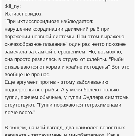
:kli_ny:
Ихтиоспоридоз.
"При ихтиоспоридиозе наблюдается:
нарушение координации движений рыб при
поражении нервной системы. При этом выражено
скачкообразное плавание" один раз нечто похожее
замечала за самкой с ерошением. Но, возможно,
она просто резвилась в струях от флейты. "Рыбы
отказываются от корма и крайне истощены" Вот это
вообще не про нас.
Еще аргумент против - этому заболеванию
подвержены все рыбы. А у меня болеют только
гуппи, причем обычные, у гуппи Эндлера симптомы
отсутствуют. "Гуппи поражаются тетрахименами
легче всего."
В общем, на мой взгляд, два наиболее вероятных
варианта - тетрахимены и микобактериоз. Как я