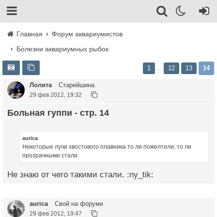
Главная
Форум аквариумистов
Болезни аквариумных рыбок
1
12
13
14
…
Лолита
Старейшина
29 фев 2012, 19:32
Больная гуппи - стр. 14
aurica
Некоторые лучи хвостового плавника то ли пожелтели, то ли
прозрачными стали.
Не знаю от чего такими стали. :ny_tik:
aurica
Свой на форуме
29 фев 2012, 19:47