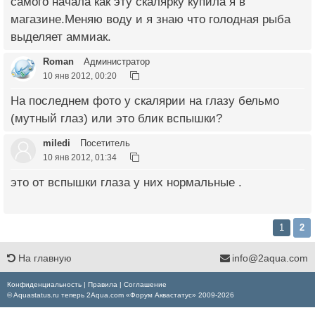
самого начала как эту скалярку купила я в
магазине.Меняю воду и я знаю что голодная рыба
выделяет аммиак.
Roman
Администратор
10 янв 2012, 00:20
На последнем фото у скалярии на глазу бельмо
(мутный глаз) или это блик вспышки?
miledi
Посетитель
10 янв 2012, 01:34
это от вспышки глаза у них нормальные .
1
2
На главную
info@2aqua.com
Конфиденциальность
|
Правила
|
Соглашение
© Aquastatus.ru теперь 2Aqua.com «Форум Аквастатус» 2009-2026