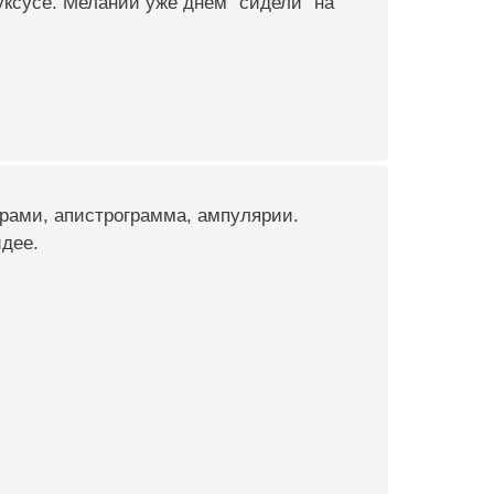
 уксусе. Мелании уже днём "сидели" на
урами, апистрограмма, ампулярии.
идее.