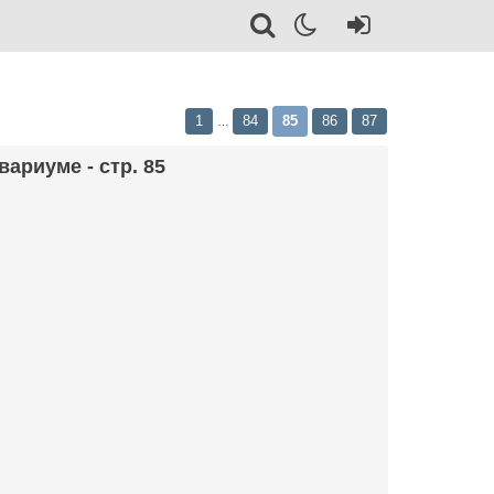
1
84
85
86
87
…
ариуме - стр. 85