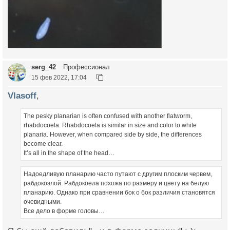
serg_42
Профессионал
15 фев 2022, 17:04
Vlasoff
,
The pesky planarian is often confused with another flatworm,
rhabdocoela. Rhabdocoela is similar in size and color to white
planaria. However, when compared side by side, the differences
become clear.
It’s all in the shape of the head…
Надоедливую планарию часто путают с другим плоским червем,
рабдокоэлой. Рабдокоела похожа по размеру и цвету на белую
планарию. Однако при сравнении бок о бок различия становятся
очевидными.
Все дело в форме головы…