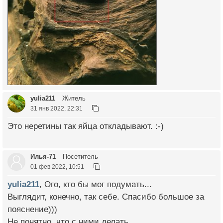
yulia211
Житель
31 янв 2022, 22:31
Это неретины так яйца откладывают. :-)
Илья-71
Посетитель
01 фев 2022, 10:51
yulia211
, Ого, кто бы мог подумать...
Выглядит, конечно, так себе. Спасибо большое за
пояснение)))
Не понятно, что с ними делать...