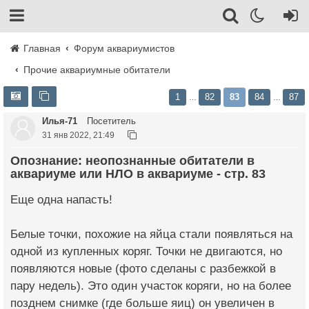
Главная
Форум аквариумистов
Прочие аквариумные обитатели
1
82
83
84
87
…
…
Илья-71
Посетитель
31 янв 2022, 21:49
Опознание: неопознанные обитатели в
аквариуме или НЛО в аквариуме - стр. 83
Еще одна напасть!
Белые точки, похожие на яйца стали появляться на
одной из купленных коряг. Точки не двигаются, но
появляются новые (фото сделаны с разбежкой в
пару недель). Это один участок коряги, но на более
позднем снимке (где больше яиц) он увеличен в