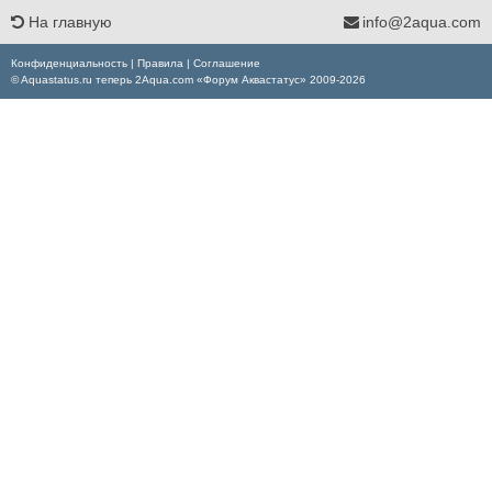
На главную
info@2aqua.com
Конфиденциальность
|
Правила
|
Соглашение
© Aquastatus.ru теперь 2Aqua.com «Форум Аквастатус» 2009-2026