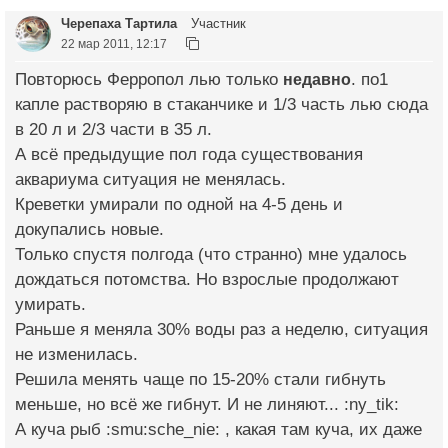
Черепаха Тартила
Участник
22 мар 2011, 12:17
Повторюсь Ферропол лью только
недавно
. по1
капле растворяю в стаканчике и 1/3 часть лью сюда
в 20 л и 2/3 части в 35 л.
А всё предыдущие пол года существования
аквариума ситуация не менялась.
Креветки умирали по одной на 4-5 день и
докупались новые.
Только спустя полгода (что странно) мне удалось
дождаться потомства. Но взрослые продолжают
умирать.
Раньше я меняла 30% воды раз а неделю, ситуация
не изменилась.
Решила менять чаще по 15-20% стали гибнуть
меньше, но всё же гибнут. И не линяют... :ny_tik:
А куча рыб :smu:sche_nie: , какая там куча, их даже