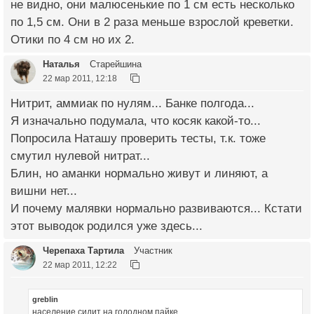
не видно, они малюсенькие по 1 см есть несколько
по 1,5 см. Они в 2 раза меньше взрослой креветки.
Отики по 4 см но их 2.
Наталья
Старейшина
22 мар 2011, 12:18
Нитрит, аммиак по нулям... Банке полгода...
Я изначально подумала, что косяк какой-то...
Попросила Наташу проверить тесты, т.к. тоже
смутил нулевой нитрат...
Блин, но аманки нормально живут и линяют, а
вишни нет...
И почему малявки нормально развиваются... Кстати
этот выводок родился уже здесь...
Черепаха Тартила
Участник
22 мар 2011, 12:22
greblin
население сидит на голодном пайке