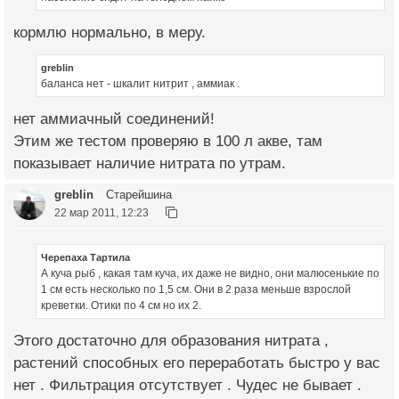
кормлю нормально, в меру.
greblin
баланса нет - шкалит нитрит , аммиак .
нет аммиачный соединений!
Этим же тестом проверяю в 100 л акве, там
показывает наличие нитрата по утрам.
greblin
Старейшина
22 мар 2011, 12:23
Черепаха Тартила
А куча рыб , какая там куча, их даже не видно, они малюсенькие по
1 см есть несколько по 1,5 см. Они в 2 раза меньше взрослой
креветки. Отики по 4 см но их 2.
Этого достаточно для образования нитрата ,
растений способных его переработать быстро у вас
нет . Фильтрация отсутствует . Чудес не бывает .