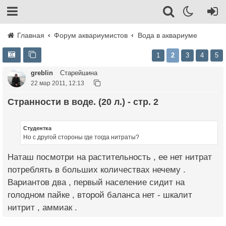
Главная
Форум аквариумистов
Вода в аквариуме
1
2
3
4
5
greblin
Старейшина
22 мар 2011, 12:13
Странности в воде. (20 л.) - стр. 2
Студентка
Но с другой стороны где тогда нитраты?
Наташ посмотри на растительность , ее нет нитрат
потреблять в больших количествах нечему .
Вариантов два , первый население сидит на
голодном пайке , второй баланса нет - шкалит
нитрит , аммиак .