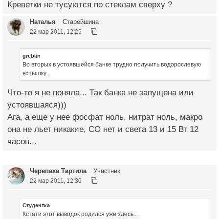
Креветки не тусуются по стеклам сверху ?
Наталья
Старейшина
22 мар 2011, 12:25
greblin
Во вторых в устоявшейся банке трудно получить водорослевую
вспышку .
Что-то я не поняла... Так банка не запущена или
устоявшаяся)))
Ага, а еще у нее фосфат ноль, нитрат ноль, макро
она не льет никакие, СО нет и света 13 и 15 Вт 12
часов...
Черепаха Тартила
Участник
22 мар 2011, 12:30
Студентка
Кстати этот выводок родился уже здесь...