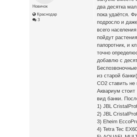
два десятка мал
Новичок
пока удаётся. Ф
Краснодар
3
подросло и даже
всего населения
пойдут растения
папоротник, и к
точно определюс
добавлю с десят
Беспозвоночные 
из старой банки)
СО2 ставить не 
Аквариум стоит 
вид банки. Посл
1) JBL CristalPro
2) JBL CristalPro
3) Eheim EccoPr
4) Tetra Tec EX6
5) AQUAEL MULT