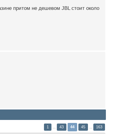
агазине притом не дешевом JBL стоит около
1
43
44
45
163
…
…