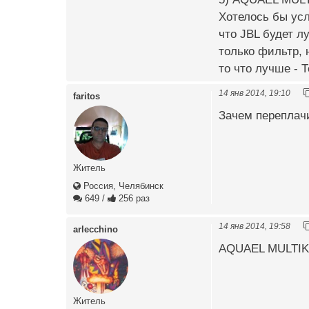
Хотелось бы усл
что JBL будет л
только фильтр, 
то что лучше - Т
14 янв 2014, 19:10
faritos
Зачем переплачи
Житель
Россия, Челябинск
649
/
256 раз
14 янв 2014, 19:58
arlecchino
AQUAEL MULTIKA
Житель