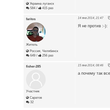
Украина луганск
584
/
415 раз
14 янв 2014, 21:47
faritos
Я не против :-):
Житель
Россия, Челябинск
649
/
256 раз
15 янв 2014, 08:46
fisher-285
а почему так вс
Участник
Саратов
32