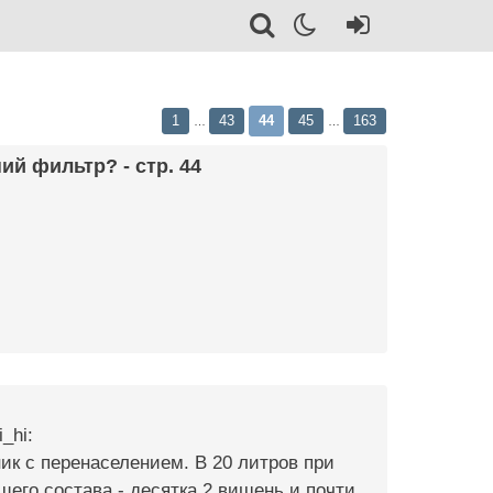
1
43
44
45
163
…
…
й фильтр? - стр. 44
_hi:
ик с перенаселением. В 20 литров при
его состава - десятка 2 вишень и почти