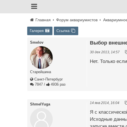
Главная
Форум аквариумистов
Аквариумно
Галерея
Ссылка
Выбор внешне
Smelov
30 дек 2013, 14:57
Нет. Только есл
Старейшина
Санкт-Петербург
7847
/
4936 раз
14 янв 2014, 16:04
ShmelYuga
Я с классическо
Исходные данные
запуске вместе 