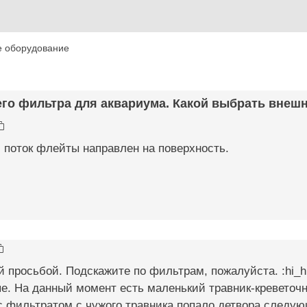
е оборудование
го фильтра для аквариума. Какой выбрать внешни
и поток флейты направлен на поверхность.
й просьбой. Подскажите по фильтрам, пожалуйста. :hi_hi
. На данный момент есть маленький травник-креветочн
с фильтратом с чужого травника попало детвора следующ