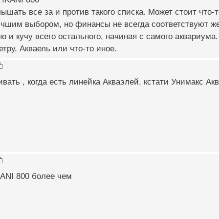
ышать все за и против такого списка. Может стоит что-т
учшим выбором, но финансы не всегда соответствуют же
но и кучу всего остального, начиная с самого аквариума.
етру, Акваель или что-то иное.
вать , когда есть линейка Акваэлей, кстати Унимакс Аква
NI 800 более чем