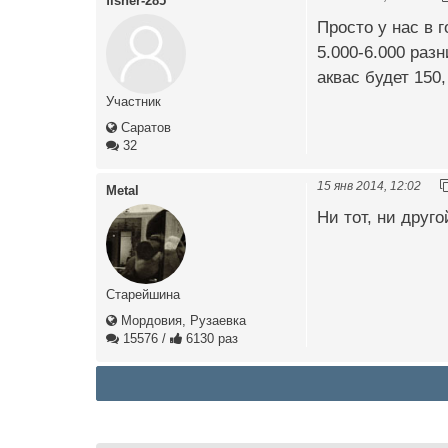
fisher-285
Просто у нас в 
5.000-6.000 разн
аквас будет 150,
Участник
Саратов
32
15 янв 2014, 12:02
Metal
Ни тот, ни друго
Старейшина
Мордовия, Рузаевка
15576
/
6130 раз