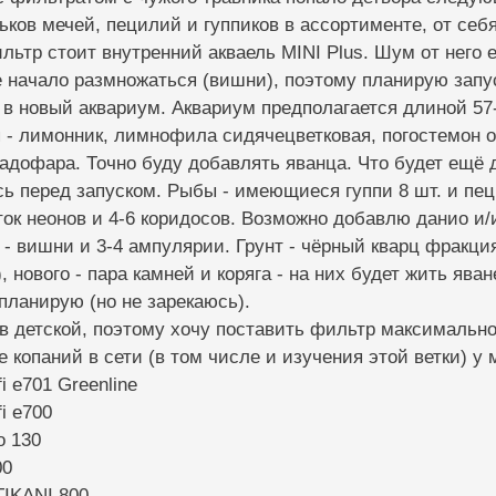
ьков мечей, пецилий и гуппиков в ассортименте, от се
ильтр стоит внутренний акваель MINI Plus. Шум от него 
 начало размножаться (вишни), поэтому планирую запу
 в новый аквариум. Аквариум предполагается длиной 57
 - лимонник, лимнофила сидячецветковая, погостемон о
ладофара. Точно буду добавлять яванца. Что будет ещё 
ь перед запуском. Рыбы - имеющиеся гуппи 8 шт. и пеци
ок неонов и 4-6 коридосов. Возможно добавлю данио и/и
- вишни и 3-4 ампулярии. Грунт - чёрный кварц фракция 
, нового - пара камней и коряга - на них будет жить ява
планирую (но не зарекаюсь).
в детской, поэтому хочу поставить фильтр максимально
е копаний в сети (в том числе и изучения этой ветки) у
fi e701 Greenline
fi e700
o 130
00
IKANI 800