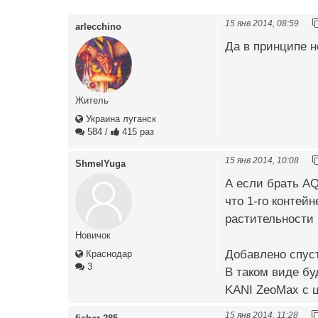
15 янв 2014, 08:59
arlecchino
Да в принципе н
Житель
Украина луганск
584
/
415 раз
15 янв 2014, 10:08
ShmelYuga
А если брать AQ
что 1-го контей
растительности 
Новичок
Добавлено спуст
Краснодар
3
В таком виде б
KANI ZeoMax с 
15 янв 2014, 11:28