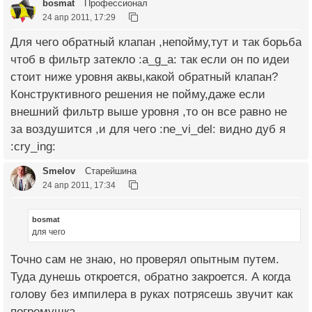
bosmat
Профессионал
24 апр 2011, 17:29
Для чего обратный клапан ,непойму,тут и так борьба
чтоб в фильтр затекло :a_g_a: так если он по идеи
стоит ниже уровня аквы,какой обратный клапан?
Конструктивного решения не пойму,даже если
внешний фильтр выше уровня ,то он все равно не
за воздушится ,и для чего :ne_vi_del: видно дуб я
:cry_ing:
Smelov
Старейшина
24 апр 2011, 17:34
bosmat
для чего
Точно сам не знаю, но проверял опытным путем.
Туда дунешь откроется, обратно закроется. А когда
голову без импилера в руках потрясешь звучит как
погремушка.