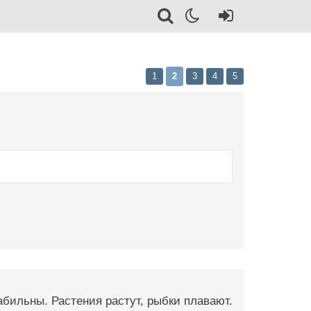
1
2
3
4
5
абильны. Растения растут, рыбки плавают.