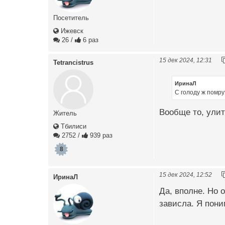
Посетитель
Ижевск
26
/
6 раз
15 дек 2024, 12:31
Tetrancistrus
ИринаЛ
С голоду ж помру
Вообще то, улит
Житель
Тбилиси
2752
/
939 раз
8
15 дек 2024, 12:52
ИринаЛ
Да, вполне. Но 
зависла. Я пони