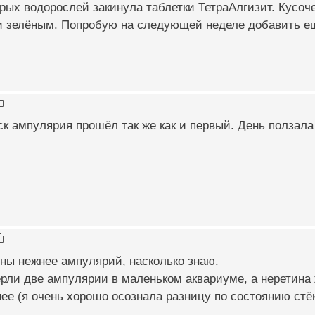
рых водорослей закинула таблетки ТетраАлгизит. Кусоче
и зелёным. Попробую на следующей неделе добавить ещ
к ампулярия прошёл так же как и первый. День ползала
ны нежнее ампулярий, насколько знаю.
рли две ампулярии в маленьком аквариуме, а неретина ж
ее (я очень хорошо осознала разницу по состоянию стёк