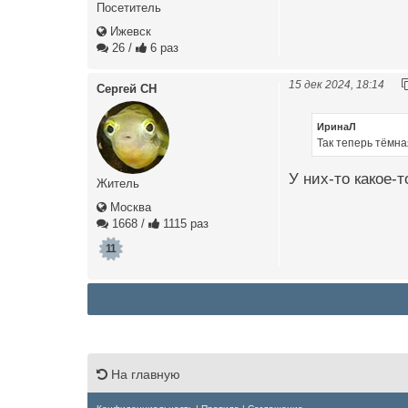
Посетитель
Ижевск
26
/
6 раз
15 дек 2024, 18:14
Сергей СН
ИринаЛ
Так теперь тёмная
У них-то какое-т
Житель
Москва
1668
/
1115 раз
11
На главную