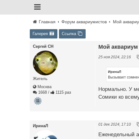
Главная
Форум аквариумистов
Мой аквари
Галерея
Ссылка
Мой аквариум
Сергей СН
25 ноя 2024, 22:16
ИринаЛ
Вызывает сомнени
Житель
Москва
Нормально. У ме
1668
/
1115 раз
Сомики ко всему
11
01 дек 2024, 17:10
ИринаЛ
Еженедельный ан