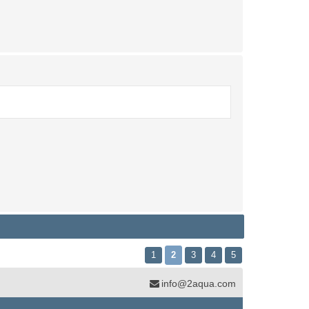
1
2
3
4
5
info@2aqua.com