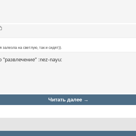
 залезла на светлую, так и сидят)).
о "развлечение" :nez-nayu:
Читать далее →