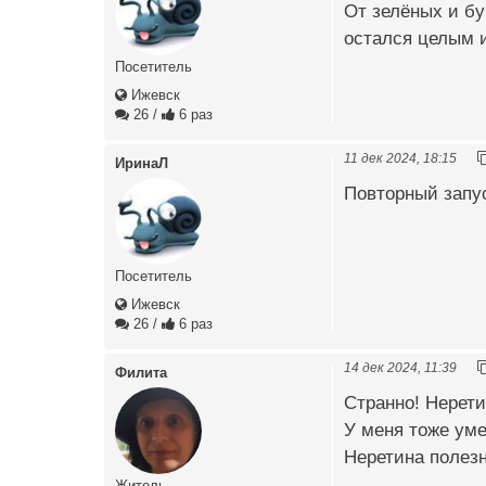
От зелёных и бу
остался целым 
Посетитель
Ижевск
26
/
6 раз
11 дек 2024, 18:15
ИринаЛ
Повторный запус
Посетитель
Ижевск
26
/
6 раз
14 дек 2024, 11:39
Филита
Странно! Нерети
У меня тоже уме
Неретина полезн
Житель