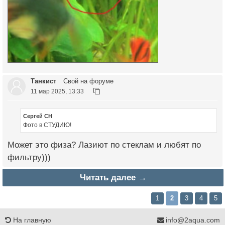
Танкист
Свой на форуме
11 мар 2025, 13:33
Сергей СН
Фото в СТУДИЮ!
Может это физа? Лазиют по стеклам и любят по
фильтру)))
Читать далее →
1
2
3
4
5
На главную
info@2aqua.com