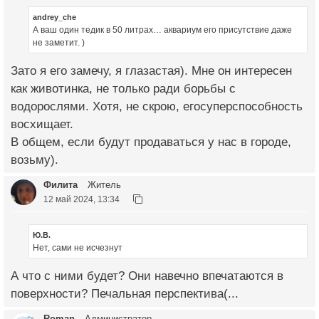
andrey_che
А ваш один тедик в 50 литрах… аквариум его присутствие даже
не заметит. )
Зато я его замечу, я глазастая). Мне он интересен
как животинка, не только ради борьбы с
водорослями. Хотя, не скрою, егосуперспособность
восхищает.
В общем, если будут продаваться у нас в городе,
возьму).
Филита
Житель
12 май 2024, 13:34
Ю.В.
Нет, сами не исчезнут
А что с ними будет? Они навечно впечатаются в
поверхности? Печальная перспектива(...
Roman
Администратор