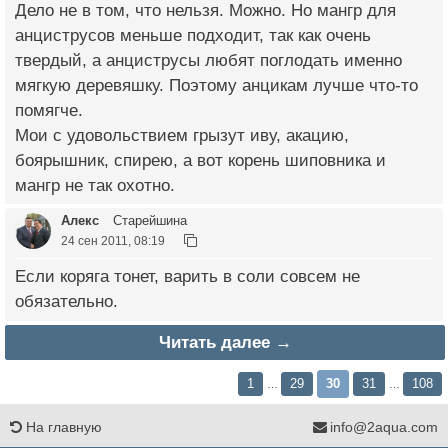
Дело не в том, что нельзя. Можно. Но мангр для
анциструсов меньше подходит, так как очень
твердый, а анциструсы любят поглодать именно
мягкую деревяшку. Поэтому анцикам лучше что-то
помягче.
Мои с удовольствием грызут иву, акацию,
боярышник, спирею, а вот корень шиповника и
мангр не так охотно.
Алекс
Старейшина
24 сен 2011, 08:19
Если коряга тонет, варить в соли совсем не
обязательно.
Читать далее →
1
29
30
31
108
…
…
На главную
info@2aqua.com