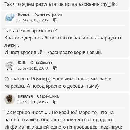
Так что ждем результатов использования :ny_tik:
Roman
Администратор
03 сен 2011, 15:35
Так а в чем проблемы?
Красное дерево абсолютно норально в аквариумах
лежит.
И цвет красивый - красновато коричневый.
Ю.В.
Старейшина
03 сен 2011, 20:48
Согласен с Ромой))) Вонючие только мербао и
мирсава. А пород красного дерева- тьма)
Наталья
Старейшина
03 сен 2011, 23:56
Так мербао и есть... По крайней мере те, что на
нашей птичке в больших количествах продают...
Инфа из накладной одного из продавцов :nez-nayu: