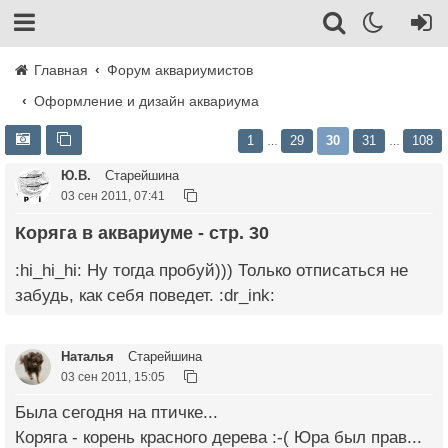
Главная
Форум аквариумистов
Оформление и дизайн аквариума
1
29
30
31
108
…
…
Ю.В.
Старейшина
03 сен 2011, 07:41
Коряга в аквариуме - стр. 30
:hi_hi_hi: Ну тогда пробуй))) Только отписаться не
забудь, как себя поведет. :dr_ink:
Наталья
Старейшина
03 сен 2011, 15:05
Была сегодня на птичке...
Коряга - корень красного дерева :-( Юра был прав...