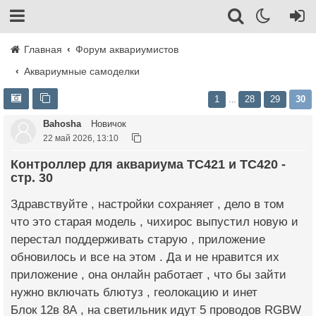
Главная
Форум аквариумистов
Аквариумные самоделки
1
28
29
30
…
Bahosha
Новичок
22 май 2026, 13:10
Контроллер для аквариума TC421 и TC420 -
стр. 30
Здравствуйте , настройки сохраняет , дело в том
что это старая модель , чихирос выпустил новую и
перестал поддерживать старую , приложение
обновилось и все на этом . Да и не нравится их
приложение , она онлайн работает , что бы зайти
нужно включать блютуз , геолокацию и инет
Блок 12в 8А , на светильник идут 5 проводов RGBW