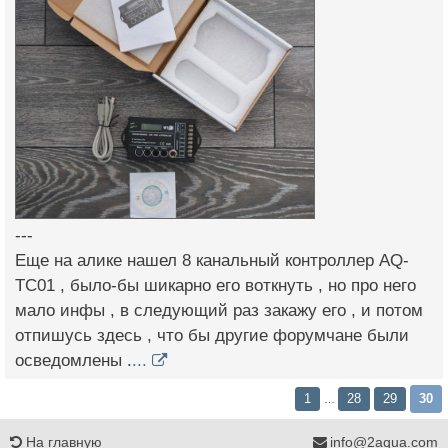
---
Еще на алике нашел 8 канальный контроллер AQ-
TC01 , было-бы шикарно его воткнуть , но про него
мало инфы , в следующий раз закажу его , и потом
отпишусь здесь , что бы другие форумчане были
осведомлены .
...
1
28
29
30
…
На главную
info@2aqua.com