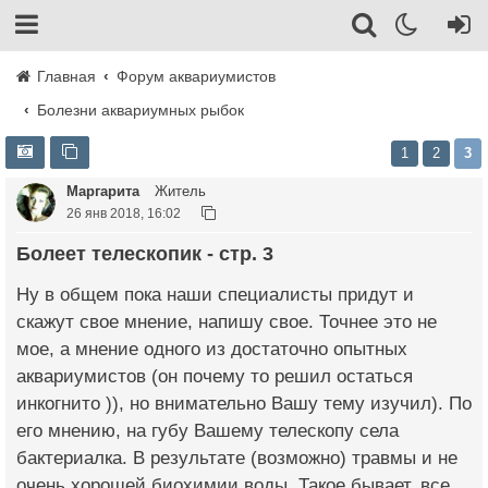
Главная
Форум аквариумистов
Болезни аквариумных рыбок
1
2
3
Маргарита
Житель
26 янв 2018, 16:02
Болеет телескопик - стр. 3
Ну в общем пока наши специалисты придут и
скажут свое мнение, напишу свое. Точнее это не
мое, а мнение одного из достаточно опытных
аквариумистов (он почему то решил остаться
инкогнито )), но внимательно Вашу тему изучил). По
его мнению, на губу Вашему телескопу села
бактериалка. В результате (возможно) травмы и не
очень хорошей биохимии воды. Такое бывает, все