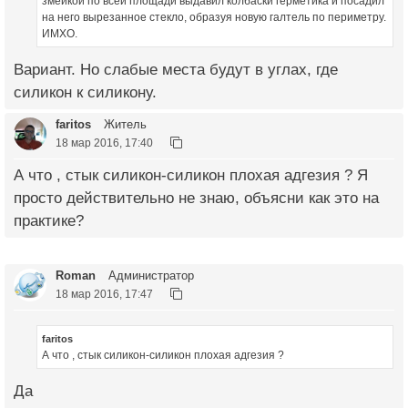
змейкой по всей площади выдавил колбаски герметика и посадил
на него вырезанное стекло, образуя новую галтель по периметру.
ИМХО.
Вариант. Но слабые места будут в углах, где
силикон к силикону.
faritos
Житель
18 мар 2016, 17:40
А что , стык силикон-силикон плохая адгезия ? Я
просто действительно не знаю, объясни как это на
практике?
Roman
Администратор
18 мар 2016, 17:47
faritos
А что , стык силикон-силикон плохая адгезия ?
Да