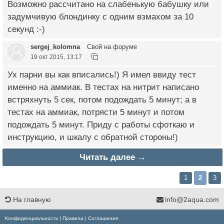
Возможно рассчитано на слабенькую бабушку или
задумчивую блондинку с одним взмахом за 10
секунд :-)
sergej_kolomna
Свой на форуме
19 окт 2015, 13:17
Ух парни вы как вписались!) Я имел ввиду тест
именно на аммиак. В тестах на нитрит написано
встряхнуть 5 сек, потом подождать 5 минут; а в
тестах на аммиак, потрясти 5 минут и потом
подождать 5 минут. Приду с работы сфоткаю и
инструкцию, и шкалу с обратной стороны!)
Читать далее →
1
2
3
На главную
info@2aqua.com
Конфиденциальность
|
Правила
|
Соглашение