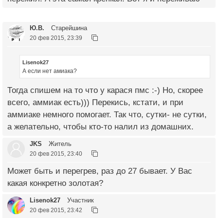
Ю.В.
Старейшина
20 фев 2015, 23:39
Lisenok27
А если нет амиака?
Тогда спишем на то что у карася пмс :-) Но, скорее
всего, аммиак есть))) Перекись, кстати, и при
аммиаке немного помогает. Так что, сутки- не сутки,
а желательно, чтобы кто-то налил из домашних.
JKS
Житель
20 фев 2015, 23:40
Может быть и перегрев, раз до 27 бывает. У Вас
какая конкретно золотая?
Lisenok27
Участник
20 фев 2015, 23:42