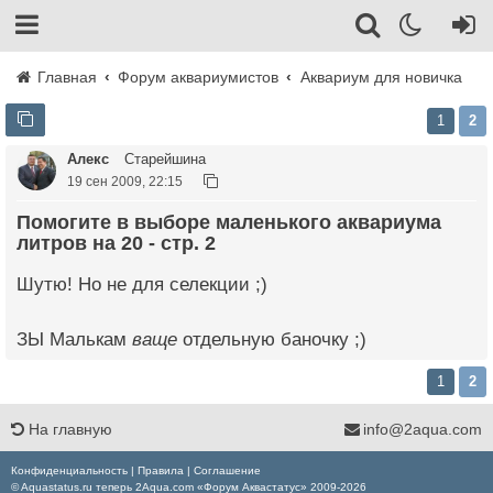
Главная
Форум аквариумистов
Аквариум для новичка
1
2
Алекс
Старейшина
19 сен 2009, 22:15
Помогите в выборе маленького аквариума
литров на 20 - стр. 2
Шутю! Но не для селекции ;)
ЗЫ Малькам
ваще
отдельную баночку ;)
1
2
На главную
info@2aqua.com
Конфиденциальность
|
Правила
|
Соглашение
© Aquastatus.ru теперь 2Aqua.com «Форум Аквастатус» 2009-2026