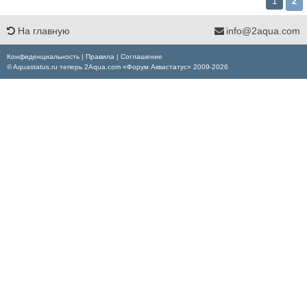
1
2
На главную
info@2aqua.com
Конфиденциальность
|
Правила
|
Соглашение
© Aquastatus.ru теперь 2Aqua.com «Форум Аквастатус» 2009-2026