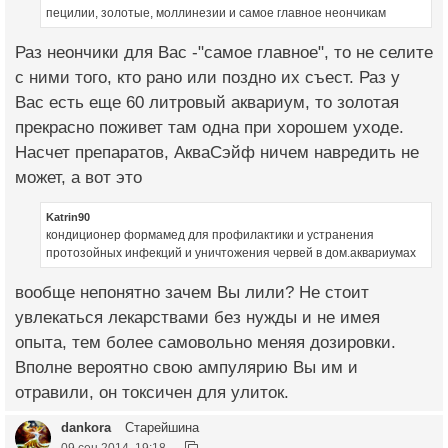
пецилии, золотые, моллинезии и самое главное неончикам
Раз неончики для Вас -"самое главное", то не селите
с ними того, кто рано или поздно их съест. Раз у
Вас есть еще 60 литровый аквариум, то золотая
прекрасно поживет там одна при хорошем уходе.
Насчет препаратов, АкваСэйф ничем навредить не
может, а вот это
Katrin90
кондиционер формамед для профилактики и устранения
протозойных инфекций и уничтожения червей в дом.аквариумах
вообще непонятно зачем Вы лили? Не стоит
увлекаться лекарствами без нужды и не имея
опыта, тем более самовольно меняя дозировки.
Вполне вероятно свою ампулярию Вы им и
отравили, он токсичен для улиток.
dankora
Старейшина
09 сен 2014, 19:18