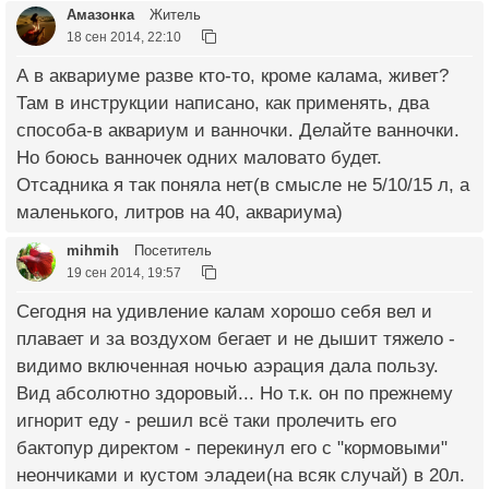
Амазонка
Житель
18 сен 2014, 22:10
А в аквариуме разве кто-то, кроме калама, живет?
Там в инструкции написано, как применять, два
способа-в аквариум и ванночки. Делайте ванночки.
Но боюсь ванночек одних маловато будет.
Отсадника я так поняла нет(в смысле не 5/10/15 л, а
маленького, литров на 40, аквариума)
mihmih
Посетитель
19 сен 2014, 19:57
Сегодня на удивление калам хорошо себя вел и
плавает и за воздухом бегает и не дышит тяжело -
видимо включенная ночью аэрация дала пользу.
Вид абсолютно здоровый... Но т.к. он по прежнему
игнорит еду - решил всё таки пролечить его
бактопур директом - перекинул его с "кормовыми"
неончиками и кустом эладеи(на всяк случай) в 20л.