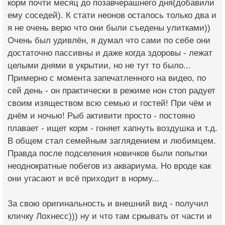
корм почти месяц до позавчерашнего дня(добавили
ему соседей). К стати неонов осталось только два и
я не очень верю что они были съедены улитками))
Очень был удивлён, я думал что сами по себе они
достаточно пассивны и даже когда здоровы - лежат
целыми днями в укрытии, но не тут то было...
Примерно с момента запечатленного на видео, по
сей день - он практически в режиме нон стоп радует
своим изяществом всю семью и гостей! При чём и
днём и ночью! Рыб активити просто - постояно
плавает - ищет корм - гоняет хапнуть воздушка и т.д.
В общем стал семейным заглядением и любимцем.
Правда после подселения новичков были попытки
неоднократные побегов из аквариума. Но вроде как
они угасают и всё приходит в норму...
За свою оригинальность и внешний вид - получил
кличку Лохнесс))) ну и что там сркывать от части и