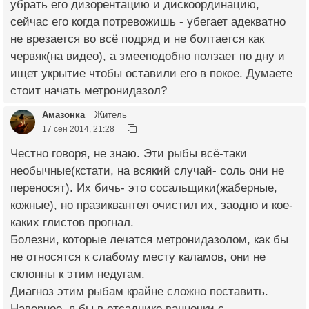
убрать его дизорентацию и дискоординацию,
сейчас его когда потревожишь - убегает адекватно
не врезается во всё подряд и не болтается как
червяк(на видео), а змееподобно ползает по дну и
ищет укрытие чтобы оставили его в покое. Думаете
стоит начать метронидазол?
Амазонка
Житель
17 сен 2014, 21:28
Честно говоря, не знаю. Эти рыбы всё-таки
необычные(кстати, на всякий случай- соль они не
переносят). Их бичь- это сосальщики(жаберные,
кожные), но празиквантел очистил их, заодно и кое-
каких глистов прогнал.
Болезни, которые лечатся метронидазолом, как бы
не относятся к слабому месту каламов, они не
склонны к этим недугам.
Диагноз этим рыбам крайне сложно поставить.
Наверное, я бы в отсаднике ванночки с