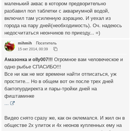
маленький аквас в котором предворительно
разбавил пол таблетки с аквариумной водой,
включил там усиленную аэрацию. И уехал из
города на пару дней(необходимость). Оч. надеюсь
недосчитаться неончиков по приезду... =)
mihmih
Посетитель
15 окт 2014, 00:39
Амазонка и olly007!!!
Огромное вам человеческое и
одно рыбье СПАСИБО!!!
Все ни как не мог времени найти отписаться, уж
простите... Но в общем вот он после трех дней
бактопурдиректа и пары-тройки дней на
фиштаминке
...
Видео снято сразу же, как он оклемался. И жил он в
обществе 2х улиток и 4х неонов купленных ему на