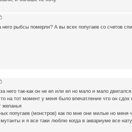
а него рыбсы померли? А вы всех попугаев со счетов спи
за него так-как он не ел или ел но мало и мало двигался
сто на тот момент у меня было впечатление что он сдох 
т желанья
ных попугаев (монстров) как по мне они милые но меня ч
 мутанты и я все таки люблю когда в аквариуме все нат