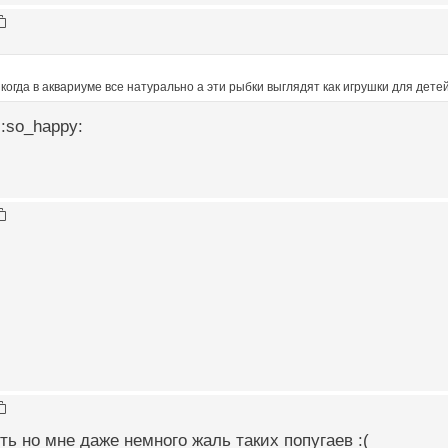
 когда в аквариуме все натурально а эти рыбки выглядят как игрушки для дете
:so_happy:
ь но мне даже немного жаль таких попугаев :(