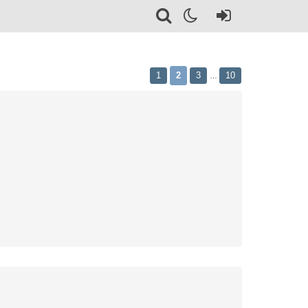
1
2
3
10
…