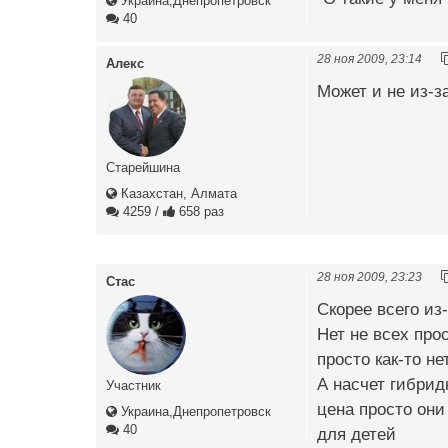
Украина,Днепропетровск
40
28 ноя 2009, 23:14
Алекс
Может и не из-з
Старейшина
Казахстан, Алмата
4259
/
658 раз
28 ноя 2009, 23:23
Стас
Скорее всего из-
Нет не всех про
просто как-то не
А насчет гибрид
Участник
цена просто они
Украина,Днепропетровск
40
для детей