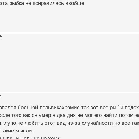
 эта рыбка не понравилась ввобще
опался больной пельвикахромис так вот все рыбы подох
осле того как он умер я два дня не мог его найти потом
 глупо не любить этот вид из-за случайности но все так
 такие мысли:
 были, и больше не хочу"