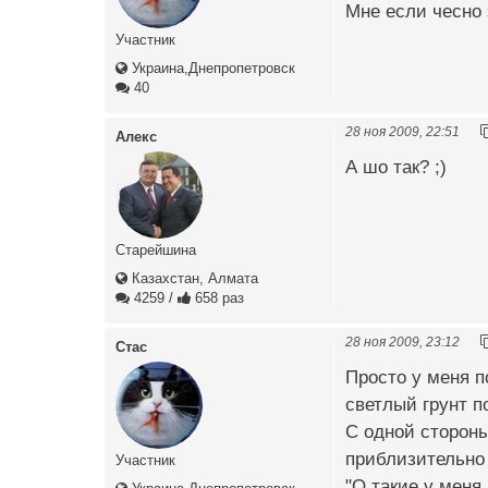
Мне если чесно
Участник
Украина,Днепропетровск
40
28 ноя 2009, 22:51
Алекс
А шо так? ;)
Старейшина
Казахстан, Алмата
4259
/
658 раз
28 ноя 2009, 23:12
Стас
Просто у меня п
светлый грунт п
С одной стороны
приблизительно
Участник
"О такие у меня