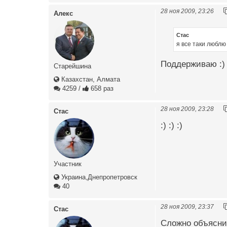
28 ноя 2009, 23:26
Алекс
Стас
я все таки люблю
Поддерживаю :) 
Старейшина
Казахстан, Алмата
4259
/
658 раз
28 ноя 2009, 23:28
Стас
:) :) :)
Участник
Украина,Днепропетровск
40
28 ноя 2009, 23:37
Стас
Сложно объяснит