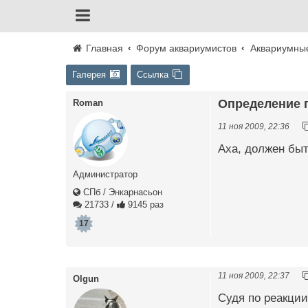
Главная
Форум аквариумистов
Аквариумны
Галерея
Ссылка
Определение 
Roman
11 ноя 2009, 22:36
Аха, должен быт
Администратор
СПб / Энкарнасьон
21733
/
9145 раз
17
11 ноя 2009, 22:37
Olgun
Судя по реакции