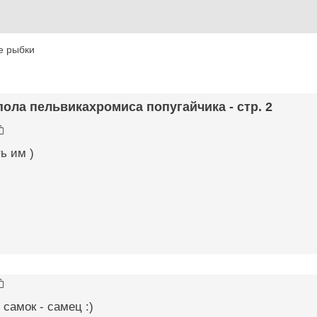
е рыбки
пола пельвикахромиса попугайчика - стр. 2
ь им )
 самок - самец :)