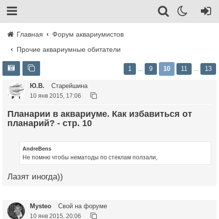
Главная
Форум аквариумистов
Прочие аквариумные обитатели
1
9
10
11
13
…
…
Ю.В.
Старейшина
10 янв 2015, 17:06
Планарии в аквариуме. Как избавиться от
планарий? - стр. 10
AndreBens
Не помню чтобы нематоды по стеклам ползали,
Лазят иногда))
Mysteo
Свой на форуме
10 янв 2015, 20:06