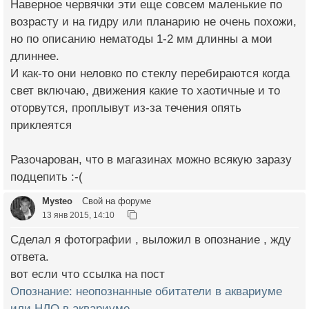
Наверное червячки эти еще совсем маленькие по
возрасту и на гидру или планарию не очень похожи,
но по описанию нематоды 1-2 мм длинны а мои
длиннее.
И как-то они неловко по стеклу перебираются когда
свет включаю, движения какие то хаотичные и то
оторвутся, проплывут из-за течения опять
приклеятся
Разочарован, что в магазинах можно всякую заразу
подцепить :-(
Mysteo
Свой на форуме
13 янв 2015, 14:10
Сделал я фотографии , выложил в опознание , жду
ответа.
вот если что ссылка на пост
Опознание: неопознанные обитатели в аквариуме
или НЛО в аквариуме