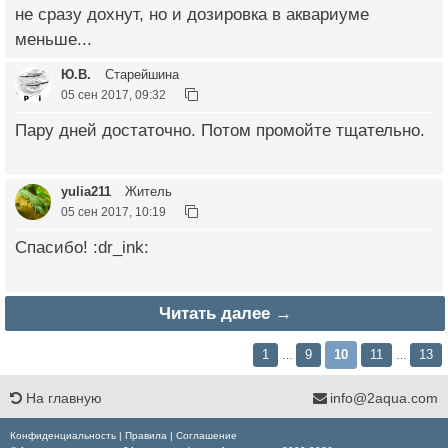
не сразу дохнут, но и дозировка в аквариуме
меньше...
Ю.В.
Старейшина
05 сен 2017, 09:32
Пару дней достаточно. Потом промойте тщательно.
yulia211
Житель
05 сен 2017, 10:19
Спасибо! :dr_ink:
Читать далее →
1
9
10
11
13
…
…
На главную
info@2aqua.com
Конфиденциальность
|
Правила
|
Соглашение