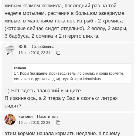
живым кормом кормила, последний раз на той
неделе мотылем. растения в большом аквариуме
живые, в маленьком пока нет. из рыб - 2 хромиса
(которые сейчас сидят отдельно), 2 еллоу, 2 акары,
3 барбуса, 2 сомика и 2 птеригоплихта.
Ю.В.
Старейшина
16 сен 2010, 22:31
катюня
17. Корм (название, производитель, по скольку и когда кормите,
есть ли разгрузочные дни) - сухой корм tetradiskus
:-) Вот здесь планарий и ищите.
Я извиняюсь, а 2 птера у Вас в скольки литрах
сидят?
катюня
Посетитель
16 сен 2010, 22:38
этим кормом начала кормить недавно. а почему