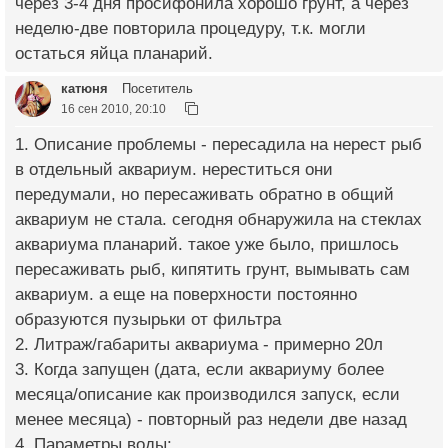
через 3-4 дня просифонила хорошо грунт, а через
неделю-две повторила процедуру, т.к. могли
остаться яйца планарий.
катюня
Посетитель
16 сен 2010, 20:10
1. Описание проблемы - пересадила на нерест рыб
в отдельный аквариум. нереститься они
передумали, но пересаживать обратно в общий
аквариум не стала. сегодня обнаружила на стеклах
аквариума планарий. такое уже было, пришлось
пересаживать рыб, кипятить грунт, вымывать сам
аквариум. а еще на поверхности постоянно
образуются пузырьки от фильтра
2. Литраж/габариты аквариума - примерно 20л
3. Когда запущен (дата, если аквариуму более
месяца/описание как производился запуск, если
менее месяца) - повторный раз недели две назад
4. Параметры воды: