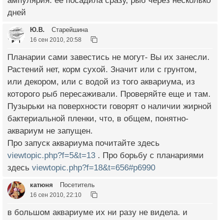
ампулярия. ее посадила сразу, рыб через несколько
дней
Ю.В.
Старейшина
16 сен 2010, 20:58
Планарии сами завестись не могут- Вы их занесли.
Растений нет, корм сухой. Значит или с грунтом,
или декором, или с водой из того аквариума, из
которого рыб пересаживали. Проверяйте еще и там.
Пузырьки на поверхности говорят о наличии жирной
бактериальной пленки, что, в общем, понятно-
аквариум не запущен.
Про запуск аквариума почитайте здесь
viewtopic.php?f=5&t=13
. Про борьбу с планариями
здесь
viewtopic.php?f=18&t=656#p6990
катюня
Посетитель
16 сен 2010, 22:10
в большом аквариуме их ни разу не видела. и