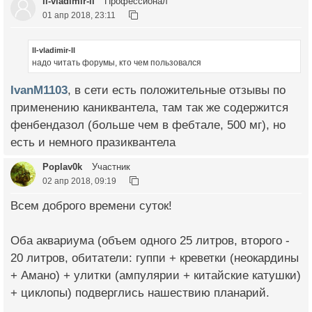
ll-vladimir-ll
Профессионал
01 апр 2018, 23:11
ll-vladimir-ll
надо читать форумы, кто чем пользовался
IvanM1103
, в сети есть положительные отзывы по
применению каниквантела, там так же содержится
фенбендазол (больше чем в фебтале, 500 мг), но
есть и немного празиквантела
Poplav0k
Участник
02 апр 2018, 09:19
Всем доброго времени суток!
Оба аквариума (объем одного 25 литров, второго -
20 литров, обитатели: гуппи + креветки (неокардины
+ Амано) + улитки (ампулярии + китайские катушки)
+ циклопы) подверглись нашествию планарий.