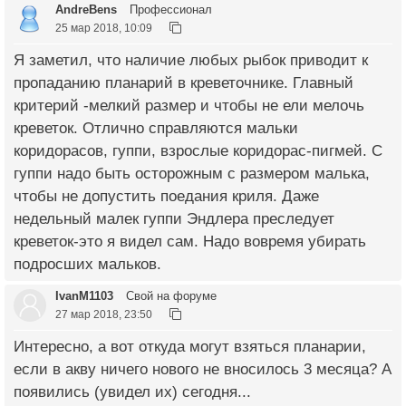
AndreBens
Профессионал
25 мар 2018, 10:09
Я заметил, что наличие любых рыбок приводит к
пропаданию планарий в креветочнике. Главный
критерий -мелкий размер и чтобы не ели мелочь
креветок. Отлично справляются мальки
коридорасов, гуппи, взрослые коридорас-пигмей. С
гуппи надо быть осторожным с размером малька,
чтобы не допустить поедания криля. Даже
недельный малек гуппи Эндлера преследует
креветок-это я видел сам. Надо вовремя убирать
подросших мальков.
IvanM1103
Свой на форуме
27 мар 2018, 23:50
Интересно, а вот откуда могут взяться планарии,
если в акву ничего нового не вносилось 3 месяца? А
появились (увидел их) сегодня...