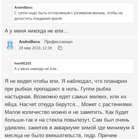
AndreBens
С гуппи надо быть осторожным с размером малька, чтобы не
допустить поедания криля.
А у меня никогда не ели...
AndreBens
Профессионал
28 мар 2018, 12:36
IvanM1103
А у меня никогда не ели...
Я не видел чтобы ели. Я наблюдал, что планарии
при рыбках пропадают в ноль. Гуппи рыбка
настырная. Возможно едят самых мелких, или их
яйца. Насчет откуда берутся... Может с растениями.
Малое количество можно и не заметить. Как будет
больше-так и на стекла повылезут. Сам был очень
удивлен, заметив в аквариуме зимой где минимум 4
месяца не было вмешательств, гидр. Причем