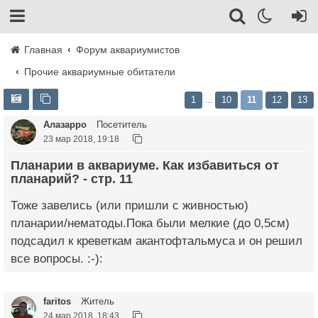
Главная
Форум аквариумистов
Прочие аквариумные обитатели
1
10
11
12
13
…
Алазарро
Посетитель
23 мар 2018, 19:18
Планарии в аквариуме. Как избавиться от
планарий? - стр. 11
Тоже завелись (или пришли с живностью)
планарии/нематоды.Пока были мелкие (до 0,5см)
подсадил к креветкам акантофтальмуса и он решил
все вопросы. :-):
faritos
Житель
24 мар 2018, 18:43