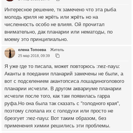
Интересное решение, тк замечено что эта рыба
молодь криля не жрёть или жрёть но на
численность особо не влияя. Ой прочитал
внимательно, дак планарии или нематоды, по
моему это принципиально.
елена Топоева
Житель
25 мар 2018, 09:39
Я уже где то писала, может повторюсь :nez-nayu:
Аканты в поедании планарий замечены не были, а
вот с подселением акантопсиса лошадиноголового
планарии исчезли. В другом аквариуме планарии
исчезли после того, как там появилась гарра
руфа.Но она была так сказать с "голодного края",
поэтому слопала их с голодухи или просто не
брезгует :nez-nayu: Вот таким образом, без
применения химии решились эти проблемы.