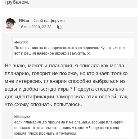
трубачом.
ЯНая
Свой на форуме
16 янв 2010, 22:38
alex7806
По описанию на планарию похож ваш червячок. Кушать хотел,
вот и решил наверное икоркой закусить. :-):
Не знаю, может и планария, я описала как могла
планарию, говорит не похоже, но кто знает, только
мне интересно, планария способно выбраться из
воды и добраться до икры? Подруга специально
для идентификации заморозила этих особей, так,
что схожу опознать попытаюсь.
Nikolaykz
если планария ,то проблема и не слабая.А вообще планарии
попадают в аквас вместе с живым кормом.Чаще всего,когда
кормят плохо промытым трубачом.