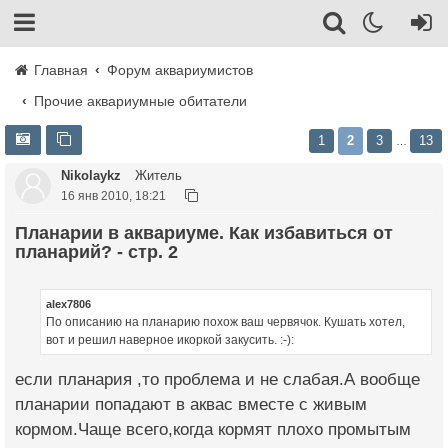
Главная
Форум аквариумистов
Прочие аквариумные обитатели
1
2
3
13
…
Nikolaykz
Житель
16 янв 2010, 18:21
Планарии в аквариуме. Как избавиться от
планарий? - стр. 2
alex7806
По описанию на планарию похож ваш червячок. Кушать хотел,
вот и решил наверное икоркой закусить. :-):
если планария ,то проблема и не слабая.А вообще
планарии попадают в аквас вместе с живым
кормом.Чаще всего,когда кормят плохо промытым