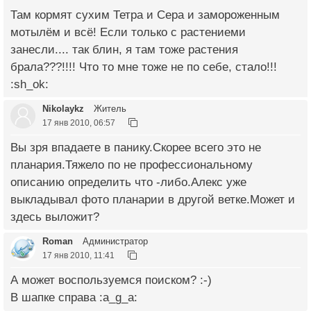
Там кормят сухим Тетра и Сера и замороженным
мотылём и всё! Если только с растениеми
занесли.... так блин, я там тоже растения
брала???!!!! Что то мне тоже не по себе, стало!!!
:sh_ok:
Nikolaykz
Житель
17 янв 2010, 06:57
Вы зря впадаете в панику.Скорее всего это не
планария.Тяжело по не профессиональному
описанию определить что -либо.Алекс уже
выкладывал фото планарии в другой ветке.Может и
здесь выложит?
Roman
Администратор
17 янв 2010, 11:41
А может воспользуемся поиском? :-)
В шапке справа :a_g_a: