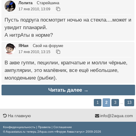
Лолита
Старейшина
17 янв 2010, 13:09
Пусть подруга посмотрит ночью на стекла....может и
увидит планарий.
А нитрАты в норме?
ЯНая
Свой на форуме
17 янв 2010, 13:15
В акве гуппи, пецилии, крапчатые и молли чёрные,
ампулярии, это малёвник, все ещё небольшие,
молоденькие (рыбки).
Читать далее →
1
2
3
13
…
На главную
info@2aqua.com
Конфиденциальность
|
Правила
|
Соглашение
© Aquastatus.ru теперь 2Aqua.com «Форум Аквастатус» 2009-2026