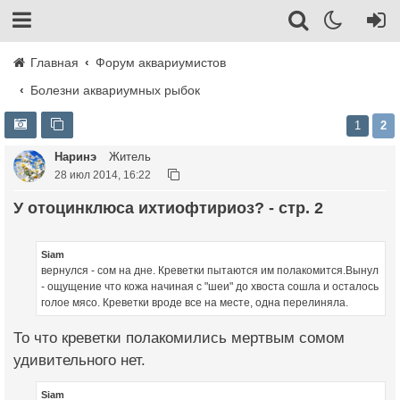
Главная
Форум аквариумистов
Болезни аквариумных рыбок
1
2
Наринэ
Житель
28 июл 2014, 16:22
У отоцинклюса ихтиофтириоз? - стр. 2
Siam
вернулся - сом на дне. Креветки пытаются им полакомится.Вынул
- ощущение что кожа начиная с "шеи" до хвоста сошла и осталось
голое мясо. Креветки вроде все на месте, одна перелиняла.
То что креветки полакомились мертвым сомом
удивительного нет.
Siam