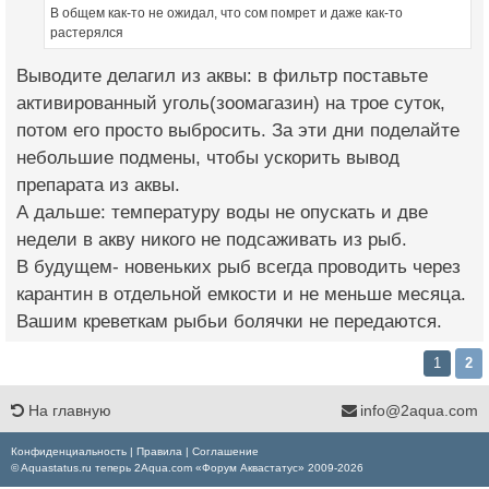
В общем как-то не ожидал, что сом помрет и даже как-то
растерялся
Выводите делагил из аквы: в фильтр поставьте
активированный уголь(зоомагазин) на трое суток,
потом его просто выбросить. За эти дни поделайте
небольшие подмены, чтобы ускорить вывод
препарата из аквы.
А дальше: температуру воды не опускать и две
недели в акву никого не подсаживать из рыб.
В будущем- новеньких рыб всегда проводить через
карантин в отдельной емкости и не меньше месяца.
Вашим креветкам рыбьи болячки не передаются.
1
2
На главную
info@2aqua.com
Конфиденциальность
|
Правила
|
Соглашение
© Aquastatus.ru теперь 2Aqua.com «Форум Аквастатус» 2009-2026