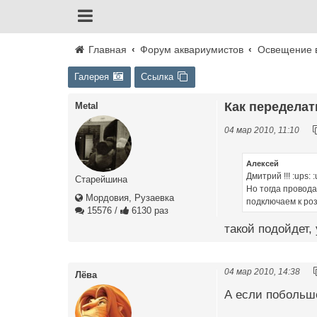
Главная
Форум аквариумистов
Освещение 
Галерея
Ссылка
Как переделат
Metal
04 мар 2010, 11:10
Алексей
Дмитрий !!! :ups: 
Старейшина
Но тогда провода
Мордовия, Рузаевка
подключаем к розе
15576
/
6130 раз
такой подойдет,
04 мар 2010, 14:38
Лёва
А если побольше