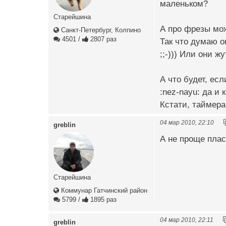
маленьком?
Старейшина
А про фрезы мож
Санкт-Петербург, Колпино
4501
/
2807 раз
Так что думаю 
;;-))) Или они ж
А что будет, ес
:nez-nayu: да и 
Кстати, таймера 
04 мар 2010, 22:10
greblin
А не проще пласт
Старейшина
Коммунар Гатчинский район
5799
/
1895 раз
04 мар 2010, 22:11
greblin