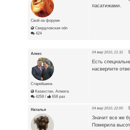
пасатижами.
Свой на форуме
Свердловская обл
424
04 мар 2010, 21:32
Алекс
Есть специальны
насверлите отве
Старейшина
Казахстан, Алмата
4259
/
658 раз
04 мар 2010, 22:00
Наталья
Значит все же б
Померила высоту