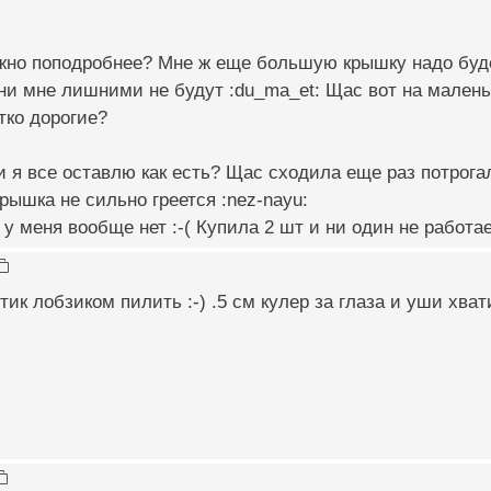
но поподробнее? Мне ж еще большую крышку надо будет д
они мне лишними не будут :du_ma_et: Щас вот на мален
утко дорогие?
ли я все оставлю как есть? Щас сходила еще раз потрогал
крышка не сильно греется :nez-nayu:
у меня вообще нет :-( Купила 2 шт и ни один не работает
ик лобзиком пилить :-) .5 см кулер за глаза и уши хват