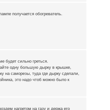
лампе получается обогреватель.
ме будет сильно греться.
елайте одну большую дырку в крышке,
у на саморезы, туда где дырку сделали,
ойника, это надо чтоб можно было к
оздем нагретом на газу и держа его