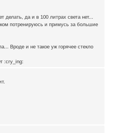
елать, да и в 100 литрах света нет...
ьком потренируюсь и примусь за большие
а... Вроде и не такое уж горячее стекло
 :cry_ing:
ит.