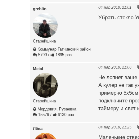
04 мар 2010, 21:01
greblin
Убрать стекло.У
Старейшина
Коммунар Гатчинский район
5799
/
1895 раз
04 мар 2010, 21:06
Metal
Не лопнет ваше 
А кулер не так 
примерно 5х5см.
подключите пров
Старейшина
таймеру и свет 
Мордовия, Рузаевка
15576
/
6130 раз
04 мар 2010, 21:25
Лёва
Маленькие отвер