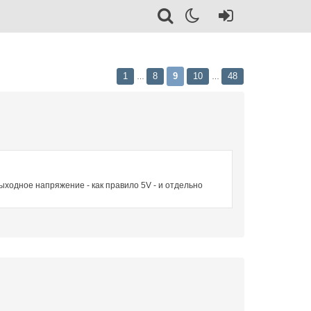
1
8
9
10
48
…
…
выходное напряжение - как правило 5V - и отдельно