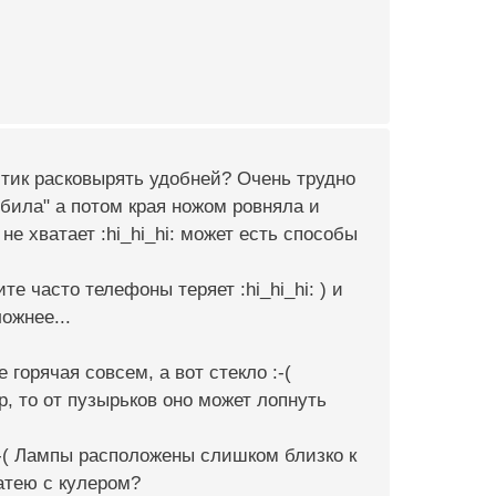
ластик расковырять удобней? Очень трудно
ыбила" а потом края ножом ровняла и
е хватает :hi_hi_hi: может есть способы
е часто телефоны теряет :hi_hi_hi: ) и
ожнее...
горячая совсем, а вот стекло :-(
, то от пузырьков оно может лопнуть
:-( Лампы расположены слишком близко к
затею с кулером?