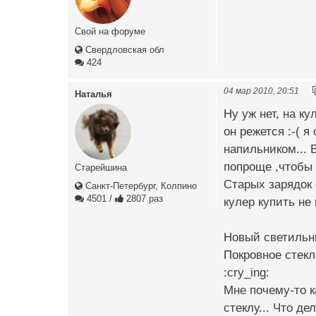
Свой на форуме
Свердловская обл
424
04 мар 2010, 20:51
Наталья
Ну уж нет, на ку
он режется :-( 
напильником... 
попроще ,чтобы
Старейшина
Старых зарядок 
Санкт-Петербург, Колпино
4501
/
2807 раз
кулер купить не 
Новый светильни
Покровное стекл
:cry_ing:
Мне почему-то к
стеклу... Что д