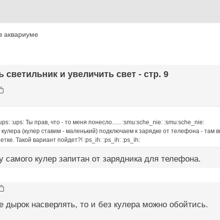
в аквариуме
ь светильник и увеличить свет - стр. 9
:ups: :ups: Ты прав, что - то меня понесло...... :smu:sche_nie: :smu:sche_nie:
 кулера (кулер ставим - маленький) подключаем к зарядке от телефона - там 
тке. Такой вариант пойдет?! :ps_ih: :ps_ih: :ps_ih:
 у самого кулер запитан от зарядника для телефона.
 дырок насверлять, то и без кулера можно обойтись.