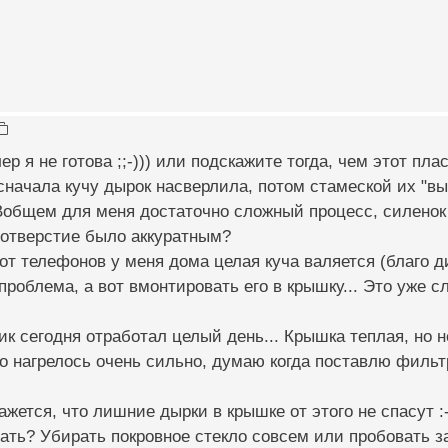
лер я не готова ;;-))) или подскажите тогда, чем этот п
я сначала кучу дырок насверлила, потом стамеской их "в
Вобщем для меня достаточно сложный процесс, силенок н
 отверстие было аккуратным?
от телефонов у меня дома целая куча валяется (благо дит
проблема, а вот вмонтировать его в крышку... Это уже сл
к сегодня отработал целый день... Крышка теплая, но не 
о нагрелось очень сильно, думаю когда поставлю фильтр
ажется, что лишние дырки в крышке от этого не спасут 
елать? Убирать покровное стекло совсем или пробовать 