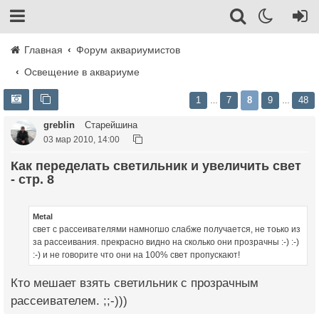
Главная
Форум аквариумистов
Освещение в аквариуме
1
7
8
9
48
…
…
greblin
Старейшина
03 мар 2010, 14:00
Как переделать светильник и увеличить свет
- стр. 8
Metal
свет с рассеивателями намногшо слабже получается, не тоько из
за рассеивания. прекрасно видно на сколько они прозрачны :-) :-)
:-) и не говорите что они на 100% свет пропускают!
Кто мешает взять светильник с прозрачным
рассеивателем. ;;-)))