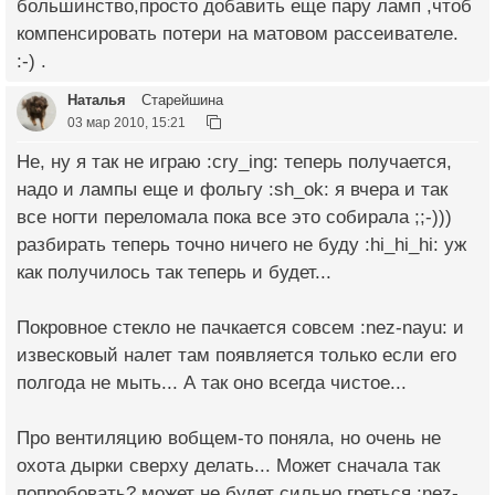
большинство,просто добавить еще пару ламп ,чтоб
компенсировать потери на матовом рассеивателе.
:-) .
Наталья
Старейшина
03 мар 2010, 15:21
Не, ну я так не играю :cry_ing: теперь получается,
надо и лампы еще и фольгу :sh_ok: я вчера и так
все ногти переломала пока все это собирала ;;-)))
разбирать теперь точно ничего не буду :hi_hi_hi: уж
как получилось так теперь и будет...
Покровное стекло не пачкается совсем :nez-nayu: и
извесковый налет там появляется только если его
полгода не мыть... А так оно всегда чистое...
Про вентиляцию вобщем-то поняла, но очень не
охота дырки сверху делать... Может сначала так
попробовать? может не будет сильно греться :nez-