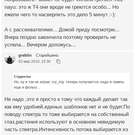
nayu: это ж Т4 они вроде не греются особо... Но
ежели чего то насверлить это дело 5 минут :-):
А с рассеивателями... Домой приду посмотрю...
Вчера поздно закончила поэтому проверить не
успела... Вечером доложусь...
greblin
Старейшина
03 мар 2010, 15:30
Студентка
Не, ну я так не играю :cry_ing: теперь получается, надо и лампы
еще и фольгу ...
Не надо ,это я просто к тому что каждый делает так
как ему удобней,единых шаблонов нет и не будет.По
поводу спектра то тоже выбирается на собственный
глаз,растения используют в основном невидимую
часть спектра.Интенсивность потока выбирается из