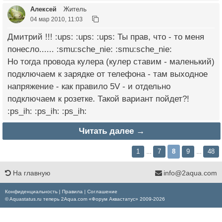
Алексей
Житель
04 мар 2010, 11:03
Дмитрий !!! :ups: :ups: :ups: Ты прав, что - то меня
понесло...... :smu:sche_nie: :smu:sche_nie:
Но тогда провода кулера (кулер ставим - маленький)
подключаем к зарядке от телефона - там выходное
напряжение - как правило 5V - и отдельно
подключаем к розетке. Такой вариант пойдет?!
:ps_ih: :ps_ih: :ps_ih:
Читать далее →
1
7
8
9
48
…
…
На главную
info@2aqua.com
Конфиденциальность
|
Правила
|
Соглашение
© Aquastatus.ru теперь 2Aqua.com «Форум Аквастатус» 2009-2026