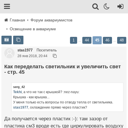
Главная
Форум аквариумистов
Освещение в аквариуме
1
44
45
46
48
…
…
stas1977
Посетитель
28 янв 2018, 20:44
Как переделать светильник и увеличить свет
- стр. 45
serg_42
Tekhi
, а что не так с крышкой? :nez-nayu:
Крышка - как крышка...
У меня только есть вопросы по отводу тепла от светильника.
stas1977
, охлаждение прямо через пластик?
Да получается через пластик :-): там зазор от
пластика см3 вроде есть где циркулировать воздуху