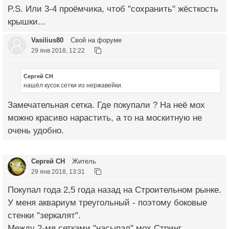
P.S. Или 3-4 проёмчика, чтоб "сохранить" жёсткость
крышки...
Vasilius80
Свой на форуме
29 янв 2018, 12:22
Сергей СН
нашёл кусок сетки из нержавейки.
Замечательная сетка. Где покупали ? На неё мох
можно красиво нарастить, а то на москитную не
очень удобно.
Сергей СН
Житель
29 янв 2018, 13:31
Покупал года 2,5 года назад на Строительном рынке.
У меня аквариум треугольный - поэтому боковые
стенки "зеркалят".
Между 2-мя сетками "насыпал" мох Стринг.