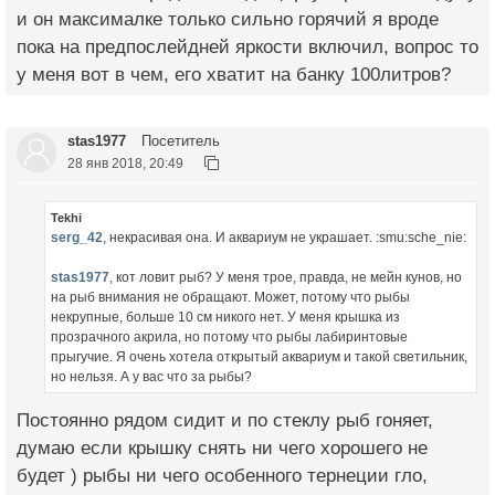
и он максималке только сильно горячий я вроде
пока на предпослейдней яркости включил, вопрос то
у меня вот в чем, его хватит на банку 100литров?
stas1977
Посетитель
28 янв 2018, 20:49
Tekhi
serg_42
, некрасивая она. И аквариум не украшает. :smu:sche_nie:
stas1977
, кот ловит рыб? У меня трое, правда, не мейн кунов, но
на рыб внимания не обращают. Может, потому что рыбы
некрупные, больше 10 см никого нет. У меня крышка из
прозрачного акрила, но потому что рыбы лабиринтовые
прыгучие. Я очень хотела открытый аквариум и такой светильник,
но нельзя. А у вас что за рыбы?
Постоянно рядом сидит и по стеклу рыб гоняет,
думаю если крышку снять ни чего хорошего не
будет ) рыбы ни чего особенного тернеции гло,