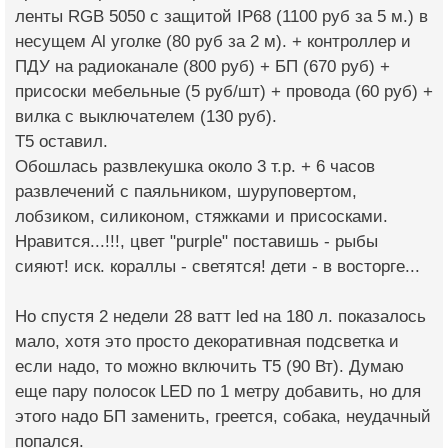
ленты RGB 5050 с защитой IP68 (1100 руб за 5 м.) в
несущем Аl уголке (80 руб за 2 м). + контроллер и
ПДУ на радиоканале (800 руб) + БП (670 руб) +
присоски мебельные (5 руб/шт) + провода (60 руб) +
вилка с выключателем (130 руб).
Т5 оставил.
Обошлась развлекушка около 3 т.р. + 6 часов
развлечений с паяльником, шуруповертом,
лобзиком, силиконом, стяжками и присосками.
Нравится...!!!, цвет "purple" поставишь - рыбы
сияют! иск. кораллы - светятся! дети - в восторге...
Но спустя 2 недели 28 ватт led на 180 л. показалось
мало, хотя это просто декоративная подсветка и
если надо, то можно включить Т5 (90 Вт). Думаю
еще пару полосок LED по 1 метру добавить, но для
этого надо БП заменить, греется, собака, неудачный
попался.