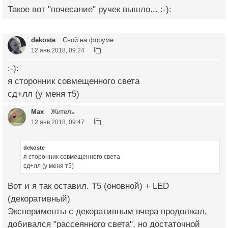
Такое вот "почесание" ручек вышло... :-):
dekoste
Свой на форуме
12 янв 2018, 09:24
:-):
я сторонник совмещенного света
сд+лл (у меня т5)
Max
Житель
12 янв 2018, 09:47
dekoste
я сторонник совмещенного света
сд+лл (у меня т5)
Вот и я так оставил. Т5 (оновной) + LED
(декоративный)
Эксперименты с декоративным вчера продолжал,
добивался "рассеянного света", но достаточной