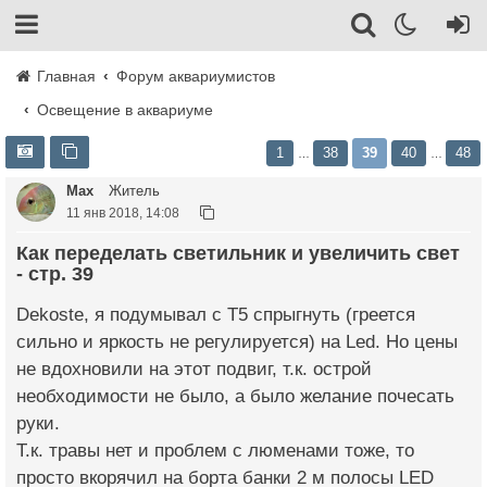
Главная
Форум аквариумистов
Освещение в аквариуме
1
38
39
40
48
…
…
Max
Житель
11 янв 2018, 14:08
Как переделать светильник и увеличить свет
- стр. 39
Dekoste, я подумывал с Т5 спрыгнуть (греется
сильно и яркость не регулируется) на Led. Но цены
не вдохновили на этот подвиг, т.к. острой
необходимости не было, а было желание почесать
руки.
Т.к. травы нет и проблем с люменами тоже, то
просто вкорячил на борта банки 2 м полосы LED