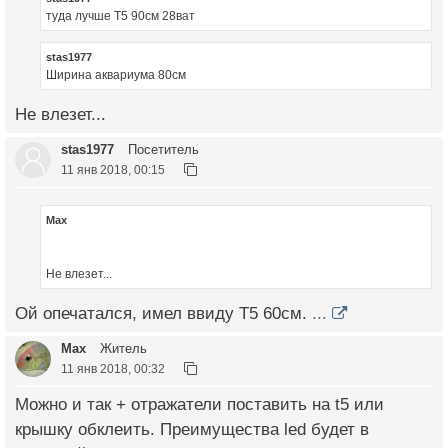
туда лучше Т5 90см 28ват
stas1977
Ширина аквариума 80см
Не влезет...
stas1977
Посетитель
11 янв 2018, 00:15
Max
Не влезет...
Ой опечатался, имел ввиду Т5 60см.
...
Max
Житель
11 янв 2018, 00:32
Можно и так + отражатели поставить на t5 или
крышку обклеить. Преимущества led будет в