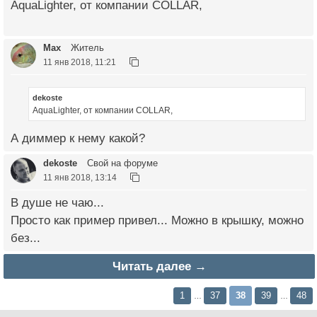
AquaLighter, от компании COLLAR,
Max
Житель
11 янв 2018, 11:21
dekoste
AquaLighter, от компании COLLAR,
А диммер к нему какой?
dekoste
Свой на форуме
11 янв 2018, 13:14
В душе не чаю...
Просто как пример привел... Можно в крышку, можно
без...
Читать далее →
1
37
38
39
48
…
…