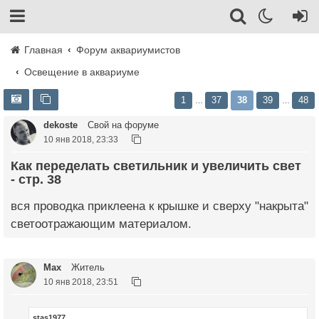
Главная
Форум аквариумистов
Освещение в аквариуме
1
37
38
39
48
…
…
dekoste
Свой на форуме
10 янв 2018, 23:33
Как переделать светильник и увеличить свет
- стр. 38
вся проводка приклеена к крышке и сверху "накрыта"
светоотражающим материалом.
Max
Житель
10 янв 2018, 23:51
stas1977