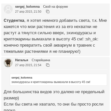
sergej_kolomna
Свой на форуме
27 апр 2015, 21:50
Студентка
, я хотел немного добавить света, т.к. Мне
кажется что мои растения из за его нехватки не
растут а тянутся сильно вверх, эхинодурасы и
криптокарины вымахали в высоту 45 см! :sh_ok:
конечно превратить свой аквариум в травник с
тяжелыми растениями я не планирую!)
Наталья
Старейшина
27 апр 2015, 21:54
sergej_kolomna
эхинодурасы и криптокарины вымахали в высоту 45 см!
Для большинства видов это далеко не предельный
размер)
Если бы света не хватало, то они бы просто росли
плохо.