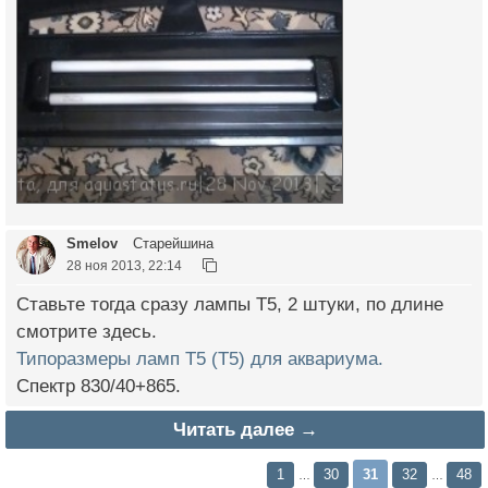
Smelov
Старейшина
28 ноя 2013, 22:14
Ставьте тогда сразу лампы Т5, 2 штуки, по длине
смотрите здесь.
Типоразмеры ламп Т5 (T5) для аквариума.
Спектр 830/40+865.
Читать далее →
1
30
31
32
48
…
…