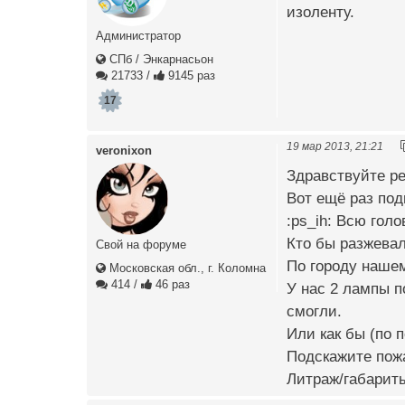
изоленту.
Администратор
СПб / Энкарнасьон
21733
/
9145 раз
17
19 мар 2013, 21:21
veronixon
Здравствуйте ре
Вот ещё раз под
:ps_ih: Всю гол
Кто бы разжевал
Свой на форуме
По городу нашем
Московская обл., г. Коломна
414
/
46 раз
У нас 2 лампы п
смогли.
Или как бы (по 
Подскажите пожа
Литраж/габариты