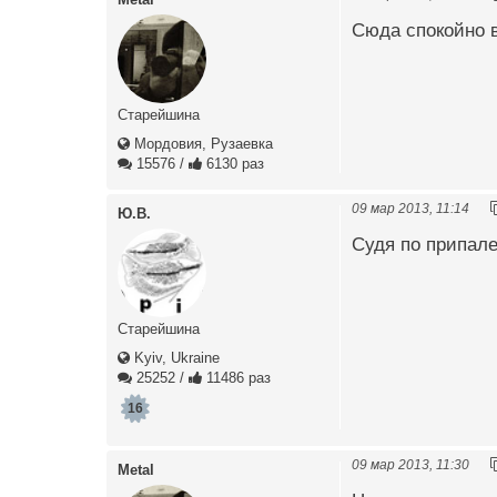
Сюда спокойно в
Старейшина
Мордовия, Рузаевка
15576
/
6130 раз
09 мар 2013, 11:14
Ю.В.
Судя по припале
Старейшина
Kyiv, Ukraine
25252
/
11486 раз
16
09 мар 2013, 11:30
Metal