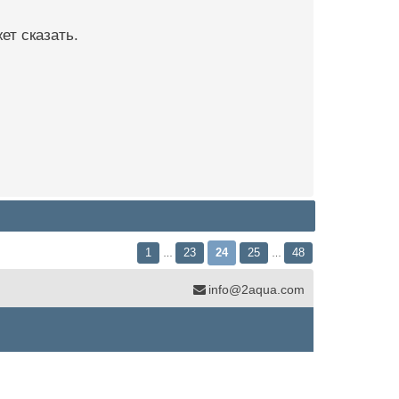
ет сказать.
1
23
24
25
48
…
…
info@2aqua.com