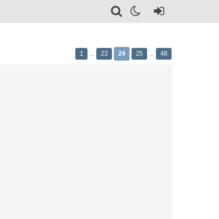
1
23
24
25
48
…
…