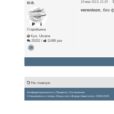
19 мар 2013, 21:25
Ю.В.
veronixon
, без 
Старейшина
Kyiv, Ukraine
25252
/
11486 раз
16
На главную
Конфиденциальность
|
Правила
|
Соглашение
© Aquastatus.ru теперь 2Aqua.com «Форум Аквастатус» 2009-2026