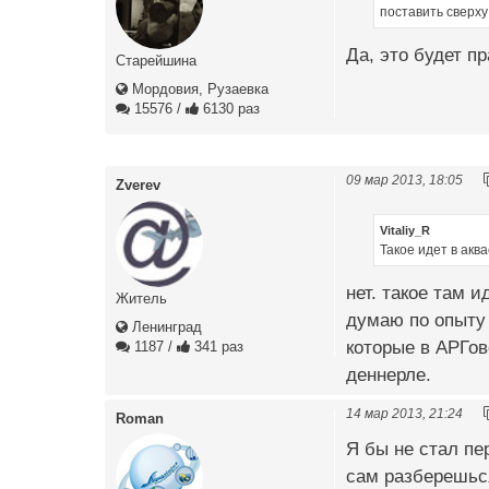
поставить сверх
Да, это будет п
Старейшина
Мордовия, Рузаевка
15576
/
6130 раз
09 мар 2013, 18:05
Zverev
Vitaliy_R
Такое идет в акв
нет. такое там 
Житель
думаю по опыту 
Ленинград
которые в АРГов
1187
/
341 раз
деннерле.
14 мар 2013, 21:24
Roman
Я бы не стал пе
сам разберешься