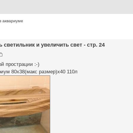
в аквариуме
ь светильник и увеличить свет - стр. 24
ой прострации :-)
риум 80х38(макс размер)х40 110л