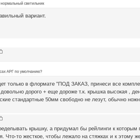
у нормальный светильник
равильный вариант.
асах АРГ по умолчанию?
идет только в флормате "ПОД ЗАКАЗ, принеси все компл
довольно дорого + еще дороже т.к. крышка высокая , д
ские стандартные 50мм свободно не лезут, обычно ножн
ределывать крышку, а придумал бы рейлинги к которым
. Что-то жесткое, чтобы лежало на стяжках и к этому 