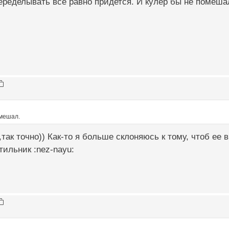
еределывать все равно придется. И кулер бы не помеша
омешал.
,так точно)) Как-то я больше склоняюсь к тому, чтоб ее
ильник :nez-nayu: