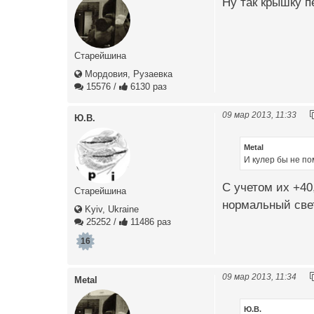
Ну так крышку п
Старейшина
Мордовия, Рузаевка
15576
/
6130 раз
09 мар 2013, 11:33
Ю.В.
Metal
И кулер бы не п
С учетом их +40
Старейшина
нормальный свет
Kyiv, Ukraine
25252
/
11486 раз
16
09 мар 2013, 11:34
Metal
Ю.В.