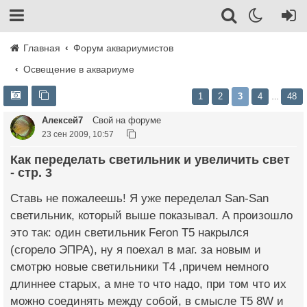
Главная
Форум аквариумистов
Освещение в аквариуме
1
2
3
4
48
…
Алексей7
Свой на форуме
23 сен 2009, 10:57
Как переделать светильник и увеличить свет
- стр. 3
Ставь не пожалеешь! Я уже переделал San-San
светильник, который выше показывал. А произошло
это так: один светильник Feron Т5 накрылся
(сгорело ЭПРА), ну я поехал в маг. за новым и
смотрю новые светильники Т4 ,причем немного
длиннее старых, а мне то что надо, при том что их
можно соединять между собой, в смысле Т5 8W и