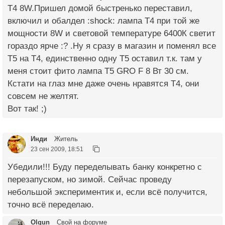
Т4 8W.Пришел домой быстренько переставил,
включил и обалдел :shock: лампа Т4 при той же
мощности 8W и световой температуре 6400К светит
гораздо ярче :? .Ну я сразу в магазин и поменял все
Т5 на Т4, единственно одну Т5 оставил т.к. там у
меня стоит фито лампа Т5 GRO F 8 Вт 30 см.
Кстати на глаз мне даже очень нравятся Т4, они
совсем не желтят.
Вот так! ;)
Инди
Житель
23 сен 2009, 18:51
Убедили!!! Буду переделывать банку конкретно с
перезапуском, но зимой. Сейчас проведу
небольшой экспериментик и, если всё получится,
точно всё переделаю.
Olgun
Свой на форуме