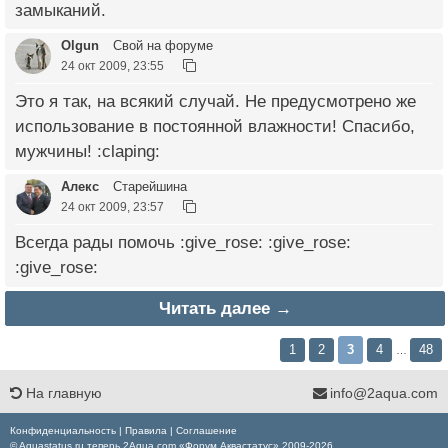
замыканий.
Olgun
Свой на форуме
24 окт 2009, 23:55
Это я так, на всякий случай. Не предусмотрено же
использование в постоянной влажности! Спасибо,
мужчины! :claping:
Алекс
Старейшина
24 окт 2009, 23:57
Всегда рады помочь :give_rose: :give_rose:
:give_rose:
Читать далее →
1
2
3
4
48
…
На главную
info@2aqua.com
Конфиденциальность
|
Правила
|
Соглашение
© Aquastatus.ru теперь 2Aqua.com «Форум Аквастатус» 2009-2026