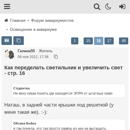
Главная
Форум аквариумистов
Освещение в аквариуме
1
15
16
17
48
…
…
Галина55
Житель
06 ноя 2012, 17:38
Как переделать светильник и увеличить свет
- стр. 16
Студентка
Не могу никак понять где находятся ЭПРА от штатных ламп
Наташ, в задней части крышки под решеткой (у
меня такая же). :-):
ОКсана Бойко
я так поняла, что так просто лампы из них не вытащить,