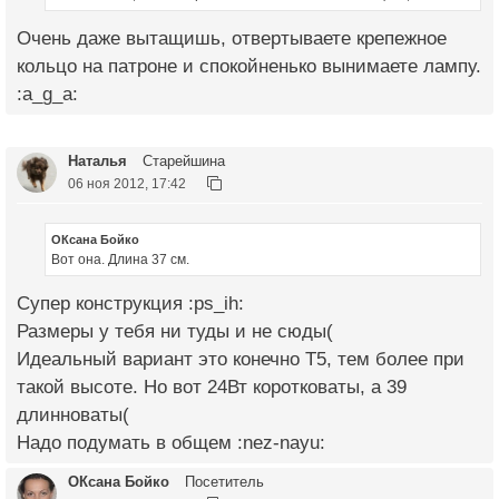
Очень даже вытащишь, отвертываете крепежное
кольцо на патроне и спокойненько вынимаете лампу.
:a_g_a:
Наталья
Старейшина
06 ноя 2012, 17:42
ОКсана Бойко
Вот она. Длина 37 см.
Супер конструкция :ps_ih:
Размеры у тебя ни туды и не сюды(
Идеальный вариант это конечно Т5, тем более при
такой высоте. Но вот 24Вт коротковаты, а 39
длинноваты(
Надо подумать в общем :nez-nayu:
ОКсана Бойко
Посетитель