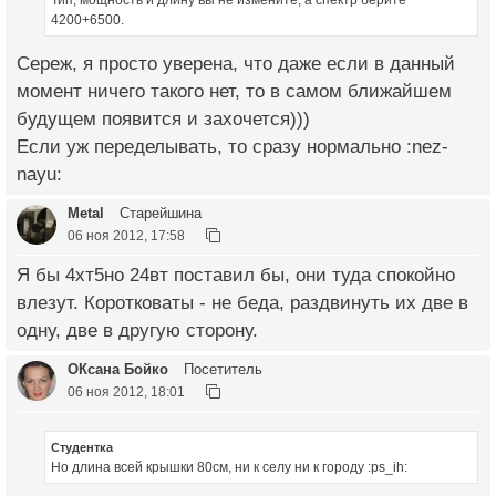
Тип, мощность и длину вы не измените, а спектр берите
4200+6500.
Сереж, я просто уверена, что даже если в данный
момент ничего такого нет, то в самом ближайшем
будущем появится и захочется)))
Если уж переделывать, то сразу нормально :nez-
nayu:
Metal
Старейшина
06 ноя 2012, 17:58
Я бы 4хт5но 24вт поставил бы, они туда спокойно
влезут. Коротковаты - не беда, раздвинуть их две в
одну, две в другую сторону.
ОКсана Бойко
Посетитель
06 ноя 2012, 18:01
Студентка
Но длина всей крышки 80см, ни к селу ни к городу :ps_ih: